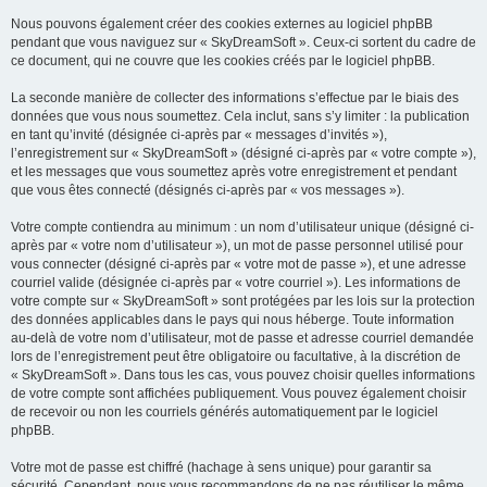
Nous pouvons également créer des cookies externes au logiciel phpBB
pendant que vous naviguez sur « SkyDreamSoft ». Ceux-ci sortent du cadre de
ce document, qui ne couvre que les cookies créés par le logiciel phpBB.
La seconde manière de collecter des informations s’effectue par le biais des
données que vous nous soumettez. Cela inclut, sans s’y limiter : la publication
en tant qu’invité (désignée ci-après par « messages d’invités »),
l’enregistrement sur « SkyDreamSoft » (désigné ci-après par « votre compte »),
et les messages que vous soumettez après votre enregistrement et pendant
que vous êtes connecté (désignés ci-après par « vos messages »).
Votre compte contiendra au minimum : un nom d’utilisateur unique (désigné ci-
après par « votre nom d’utilisateur »), un mot de passe personnel utilisé pour
vous connecter (désigné ci-après par « votre mot de passe »), et une adresse
courriel valide (désignée ci-après par « votre courriel »). Les informations de
votre compte sur « SkyDreamSoft » sont protégées par les lois sur la protection
des données applicables dans le pays qui nous héberge. Toute information
au-delà de votre nom d’utilisateur, mot de passe et adresse courriel demandée
lors de l’enregistrement peut être obligatoire ou facultative, à la discrétion de
« SkyDreamSoft ». Dans tous les cas, vous pouvez choisir quelles informations
de votre compte sont affichées publiquement. Vous pouvez également choisir
de recevoir ou non les courriels générés automatiquement par le logiciel
phpBB.
Votre mot de passe est chiffré (hachage à sens unique) pour garantir sa
sécurité. Cependant, nous vous recommandons de ne pas réutiliser le même