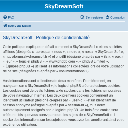
SkyDreamSoft
FAQ
S’enregistrer
Connexion
Index du forum
SkyDreamSoft - Politique de confidentialité
Cette politique explique en détail comment « SkyDreamSoft » et ses sociétés
affiliées (désignés ci-après par « nous », « notre », « nos », « SkyDreamSoft »,
« http://forum.skydreamsoft.fr ») et phpBB (désigné ci-après par « ils », « eux »,
« leur », « logiciel phpBB », « www.phpbb.com », « phpBB Limited »,
« Équipes phpBB ») utilisent les informations collectées lors de votre utilisation
de ce site (désignées ci-après par « vos informations »).
Vos informations sont collectées de deux manières. Premièrement, en
naviguant sur « SkyDreamSoft », le logiciel phpBB créera plusieurs cookies.
Les cookies sont de petits fichiers texte stockés dans les fichiers temporaires
de votre navigateur Internet. Les deux premiers cookies contiennent un
identifiant utilisateur (désigné ci-après par « user-id ») et un identifiant de
session anonyme (désigné ci-après par « session-id »), tous deux
automatiquement assignés par le logiciel phpBB. Un troisième cookie sera
créé une fois que vous aurez parcouru les sujets de « SkyDreamSoft ». Il
stocke des informations sur les sujets que vous avez lus, améliorant ainsi votre
expérience utilisateur.