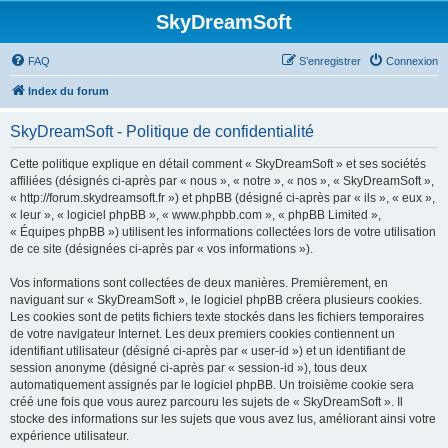
SkyDreamSoft
FAQ
S’enregistrer
Connexion
Index du forum
SkyDreamSoft - Politique de confidentialité
Cette politique explique en détail comment « SkyDreamSoft » et ses sociétés
affiliées (désignés ci-après par « nous », « notre », « nos », « SkyDreamSoft »,
« http://forum.skydreamsoft.fr ») et phpBB (désigné ci-après par « ils », « eux »,
« leur », « logiciel phpBB », « www.phpbb.com », « phpBB Limited »,
« Équipes phpBB ») utilisent les informations collectées lors de votre utilisation
de ce site (désignées ci-après par « vos informations »).
Vos informations sont collectées de deux manières. Premièrement, en
naviguant sur « SkyDreamSoft », le logiciel phpBB créera plusieurs cookies.
Les cookies sont de petits fichiers texte stockés dans les fichiers temporaires
de votre navigateur Internet. Les deux premiers cookies contiennent un
identifiant utilisateur (désigné ci-après par « user-id ») et un identifiant de
session anonyme (désigné ci-après par « session-id »), tous deux
automatiquement assignés par le logiciel phpBB. Un troisième cookie sera
créé une fois que vous aurez parcouru les sujets de « SkyDreamSoft ». Il
stocke des informations sur les sujets que vous avez lus, améliorant ainsi votre
expérience utilisateur.