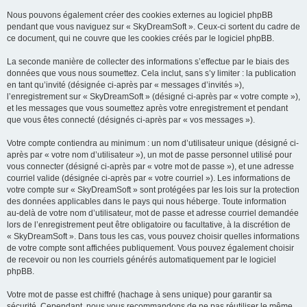
Nous pouvons également créer des cookies externes au logiciel phpBB
pendant que vous naviguez sur « SkyDreamSoft ». Ceux-ci sortent du cadre de
ce document, qui ne couvre que les cookies créés par le logiciel phpBB.
La seconde manière de collecter des informations s’effectue par le biais des
données que vous nous soumettez. Cela inclut, sans s’y limiter : la publication
en tant qu’invité (désignée ci-après par « messages d’invités »),
l’enregistrement sur « SkyDreamSoft » (désigné ci-après par « votre compte »),
et les messages que vous soumettez après votre enregistrement et pendant
que vous êtes connecté (désignés ci-après par « vos messages »).
Votre compte contiendra au minimum : un nom d’utilisateur unique (désigné ci-
après par « votre nom d’utilisateur »), un mot de passe personnel utilisé pour
vous connecter (désigné ci-après par « votre mot de passe »), et une adresse
courriel valide (désignée ci-après par « votre courriel »). Les informations de
votre compte sur « SkyDreamSoft » sont protégées par les lois sur la protection
des données applicables dans le pays qui nous héberge. Toute information
au-delà de votre nom d’utilisateur, mot de passe et adresse courriel demandée
lors de l’enregistrement peut être obligatoire ou facultative, à la discrétion de
« SkyDreamSoft ». Dans tous les cas, vous pouvez choisir quelles informations
de votre compte sont affichées publiquement. Vous pouvez également choisir
de recevoir ou non les courriels générés automatiquement par le logiciel
phpBB.
Votre mot de passe est chiffré (hachage à sens unique) pour garantir sa
sécurité. Cependant, nous vous recommandons de ne pas réutiliser le même