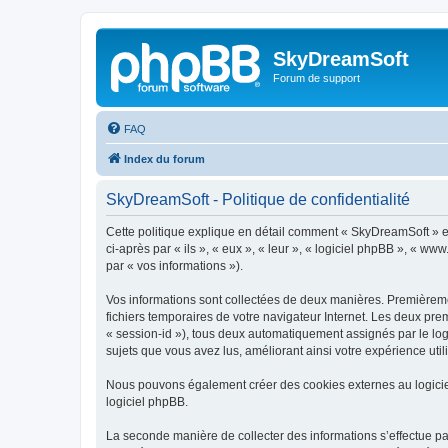
SkyDreamSoft
Forum de support
FAQ
Index du forum
SkyDreamSoft - Politique de confidentialité
Cette politique explique en détail comment « SkyDreamSoft » et 
ci-après par « ils », « eux », « leur », « logiciel phpBB », « w
par « vos informations »).
Vos informations sont collectées de deux manières. Premièremen
fichiers temporaires de votre navigateur Internet. Les deux prem
« session-id »), tous deux automatiquement assignés par le log
sujets que vous avez lus, améliorant ainsi votre expérience utili
Nous pouvons également créer des cookies externes au logicie
logiciel phpBB.
La seconde manière de collecter des informations s’effectue par