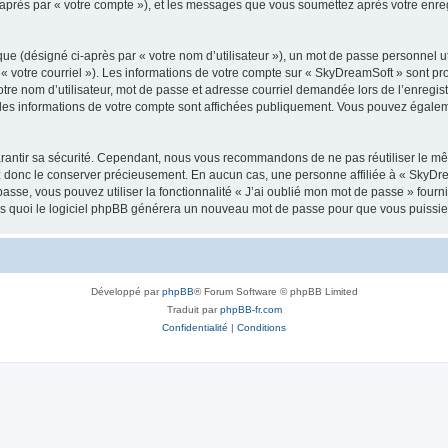
i-après par « votre compte »), et les messages que vous soumettez après votre enr
ue (désigné ci-après par « votre nom d’utilisateur »), un mot de passe personnel ut
 « votre courriel »). Les informations de votre compte sur « SkyDreamSoft » sont pr
re nom d’utilisateur, mot de passe et adresse courriel demandée lors de l’enregistre
les informations de votre compte sont affichées publiquement. Vous pouvez égaleme
rantir sa sécurité. Cependant, nous vous recommandons de ne pas réutiliser le mêm
ez donc le conserver précieusement. En aucun cas, une personne affiliée à « SkyD
passe, vous pouvez utiliser la fonctionnalité « J’ai oublié mon mot de passe » fou
près quoi le logiciel phpBB générera un nouveau mot de passe pour que vous puissiez
Développé par
phpBB
® Forum Software © phpBB Limited
Traduit par
phpBB-fr.com
Confidentialité
|
Conditions