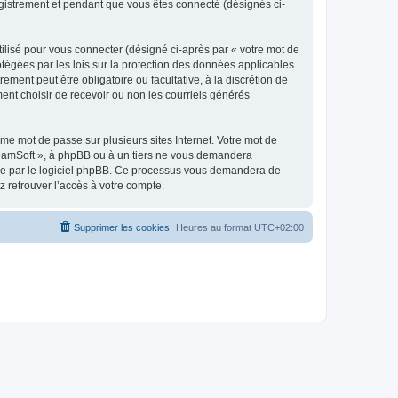
egistrement et pendant que vous êtes connecté (désignés ci-
ilisé pour vous connecter (désigné ci-après par « votre mot de
otégées par les lois sur la protection des données applicables
ment peut être obligatoire ou facultative, à la discrétion de
nt choisir de recevoir ou non les courriels générés
e mot de passe sur plusieurs sites Internet. Votre mot de
reamSoft », à phpBB ou à un tiers ne vous demandera
rnie par le logiciel phpBB. Ce processus vous demandera de
 retrouver l’accès à votre compte.
Supprimer les cookies
Heures au format
UTC+02:00