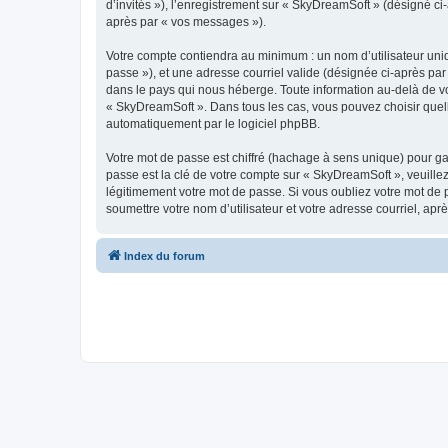
d’invités »), l’enregistrement sur « SkyDreamSoft » (désigné c
après par « vos messages »).
Votre compte contiendra au minimum : un nom d’utilisateur uniq
passe »), et une adresse courriel valide (désignée ci-après par
dans le pays qui nous héberge. Toute information au-delà de vot
« SkyDreamSoft ». Dans tous les cas, vous pouvez choisir quel
automatiquement par le logiciel phpBB.
Votre mot de passe est chiffré (hachage à sens unique) pour ga
passe est la clé de votre compte sur « SkyDreamSoft », veuill
légitimement votre mot de passe. Si vous oubliez votre mot de 
soumettre votre nom d’utilisateur et votre adresse courriel, a
Index du forum