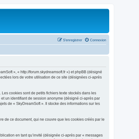
S’enregistrer
Connexion
eamSoft », « http://forum.skydreamsoft.fr ») et phpBB (désigné
ectées lors de votre utilisation de ce site (désignées ci-après
es cookies sont de petits fichiers texte stockés dans les
») et un identifiant de session anonyme (désigné ci-après par
jets de « SkyDreamSoft ». Il stocke des informations sur les
e de ce document, qui ne couvre que les cookies créés par le
ublication en tant qu’invité (désignée ci-après par « messages