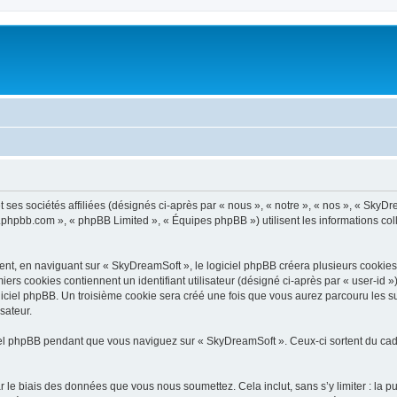
ses sociétés affiliées (désignés ci-après par « nous », « notre », « nos », « SkyDr
ww.phpbb.com », « phpBB Limited », « Équipes phpBB ») utilisent les informations coll
t, en naviguant sur « SkyDreamSoft », le logiciel phpBB créera plusieurs cookies. L
iers cookies contiennent un identifiant utilisateur (désigné ci-après par « user-id 
iciel phpBB. Un troisième cookie sera créé une fois que vous aurez parcouru les su
sateur.
l phpBB pendant que vous naviguez sur « SkyDreamSoft ». Ceux-ci sortent du cadr
 le biais des données que vous nous soumettez. Cela inclut, sans s’y limiter : la p