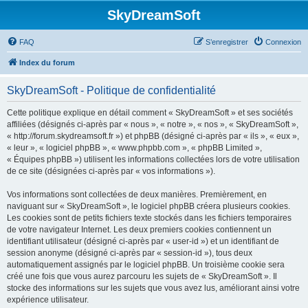
SkyDreamSoft
FAQ
S’enregistrer
Connexion
Index du forum
SkyDreamSoft - Politique de confidentialité
Cette politique explique en détail comment « SkyDreamSoft » et ses sociétés
affiliées (désignés ci-après par « nous », « notre », « nos », « SkyDreamSoft »,
« http://forum.skydreamsoft.fr ») et phpBB (désigné ci-après par « ils », « eux »,
« leur », « logiciel phpBB », « www.phpbb.com », « phpBB Limited »,
« Équipes phpBB ») utilisent les informations collectées lors de votre utilisation
de ce site (désignées ci-après par « vos informations »).
Vos informations sont collectées de deux manières. Premièrement, en
naviguant sur « SkyDreamSoft », le logiciel phpBB créera plusieurs cookies.
Les cookies sont de petits fichiers texte stockés dans les fichiers temporaires
de votre navigateur Internet. Les deux premiers cookies contiennent un
identifiant utilisateur (désigné ci-après par « user-id ») et un identifiant de
session anonyme (désigné ci-après par « session-id »), tous deux
automatiquement assignés par le logiciel phpBB. Un troisième cookie sera
créé une fois que vous aurez parcouru les sujets de « SkyDreamSoft ». Il
stocke des informations sur les sujets que vous avez lus, améliorant ainsi votre
expérience utilisateur.