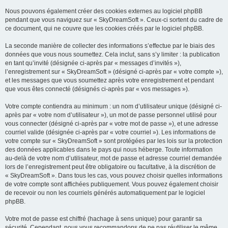
Nous pouvons également créer des cookies externes au logiciel phpBB
pendant que vous naviguez sur « SkyDreamSoft ». Ceux-ci sortent du cadre de
ce document, qui ne couvre que les cookies créés par le logiciel phpBB.
La seconde manière de collecter des informations s’effectue par le biais des
données que vous nous soumettez. Cela inclut, sans s’y limiter : la publication
en tant qu’invité (désignée ci-après par « messages d’invités »),
l’enregistrement sur « SkyDreamSoft » (désigné ci-après par « votre compte »),
et les messages que vous soumettez après votre enregistrement et pendant
que vous êtes connecté (désignés ci-après par « vos messages »).
Votre compte contiendra au minimum : un nom d’utilisateur unique (désigné ci-
après par « votre nom d’utilisateur »), un mot de passe personnel utilisé pour
vous connecter (désigné ci-après par « votre mot de passe »), et une adresse
courriel valide (désignée ci-après par « votre courriel »). Les informations de
votre compte sur « SkyDreamSoft » sont protégées par les lois sur la protection
des données applicables dans le pays qui nous héberge. Toute information
au-delà de votre nom d’utilisateur, mot de passe et adresse courriel demandée
lors de l’enregistrement peut être obligatoire ou facultative, à la discrétion de
« SkyDreamSoft ». Dans tous les cas, vous pouvez choisir quelles informations
de votre compte sont affichées publiquement. Vous pouvez également choisir
de recevoir ou non les courriels générés automatiquement par le logiciel
phpBB.
Votre mot de passe est chiffré (hachage à sens unique) pour garantir sa
sécurité. Cependant, nous vous recommandons de ne pas réutiliser le même