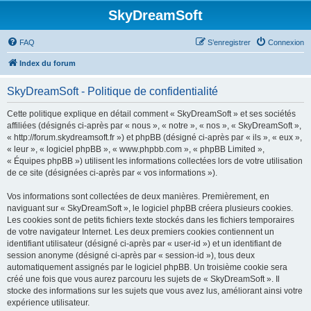
SkyDreamSoft
FAQ
S’enregistrer
Connexion
Index du forum
SkyDreamSoft - Politique de confidentialité
Cette politique explique en détail comment « SkyDreamSoft » et ses sociétés
affiliées (désignés ci-après par « nous », « notre », « nos », « SkyDreamSoft »,
« http://forum.skydreamsoft.fr ») et phpBB (désigné ci-après par « ils », « eux »,
« leur », « logiciel phpBB », « www.phpbb.com », « phpBB Limited »,
« Équipes phpBB ») utilisent les informations collectées lors de votre utilisation
de ce site (désignées ci-après par « vos informations »).
Vos informations sont collectées de deux manières. Premièrement, en
naviguant sur « SkyDreamSoft », le logiciel phpBB créera plusieurs cookies.
Les cookies sont de petits fichiers texte stockés dans les fichiers temporaires
de votre navigateur Internet. Les deux premiers cookies contiennent un
identifiant utilisateur (désigné ci-après par « user-id ») et un identifiant de
session anonyme (désigné ci-après par « session-id »), tous deux
automatiquement assignés par le logiciel phpBB. Un troisième cookie sera
créé une fois que vous aurez parcouru les sujets de « SkyDreamSoft ». Il
stocke des informations sur les sujets que vous avez lus, améliorant ainsi votre
expérience utilisateur.