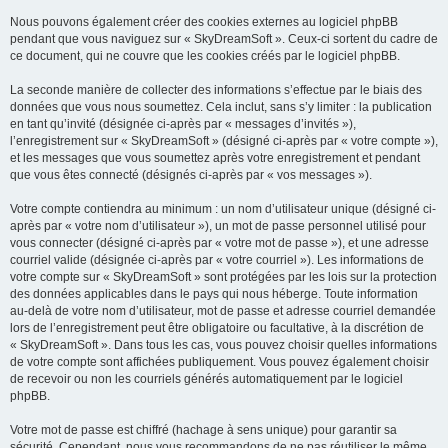
Nous pouvons également créer des cookies externes au logiciel phpBB
pendant que vous naviguez sur « SkyDreamSoft ». Ceux-ci sortent du cadre de
ce document, qui ne couvre que les cookies créés par le logiciel phpBB.
La seconde manière de collecter des informations s’effectue par le biais des
données que vous nous soumettez. Cela inclut, sans s’y limiter : la publication
en tant qu’invité (désignée ci-après par « messages d’invités »),
l’enregistrement sur « SkyDreamSoft » (désigné ci-après par « votre compte »),
et les messages que vous soumettez après votre enregistrement et pendant
que vous êtes connecté (désignés ci-après par « vos messages »).
Votre compte contiendra au minimum : un nom d’utilisateur unique (désigné ci-
après par « votre nom d’utilisateur »), un mot de passe personnel utilisé pour
vous connecter (désigné ci-après par « votre mot de passe »), et une adresse
courriel valide (désignée ci-après par « votre courriel »). Les informations de
votre compte sur « SkyDreamSoft » sont protégées par les lois sur la protection
des données applicables dans le pays qui nous héberge. Toute information
au-delà de votre nom d’utilisateur, mot de passe et adresse courriel demandée
lors de l’enregistrement peut être obligatoire ou facultative, à la discrétion de
« SkyDreamSoft ». Dans tous les cas, vous pouvez choisir quelles informations
de votre compte sont affichées publiquement. Vous pouvez également choisir
de recevoir ou non les courriels générés automatiquement par le logiciel
phpBB.
Votre mot de passe est chiffré (hachage à sens unique) pour garantir sa
sécurité. Cependant, nous vous recommandons de ne pas réutiliser le même