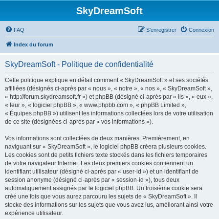
SkyDreamSoft
FAQ
S’enregistrer
Connexion
Index du forum
SkyDreamSoft - Politique de confidentialité
Cette politique explique en détail comment « SkyDreamSoft » et ses sociétés
affiliées (désignés ci-après par « nous », « notre », « nos », « SkyDreamSoft »,
« http://forum.skydreamsoft.fr ») et phpBB (désigné ci-après par « ils », « eux »,
« leur », « logiciel phpBB », « www.phpbb.com », « phpBB Limited »,
« Équipes phpBB ») utilisent les informations collectées lors de votre utilisation
de ce site (désignées ci-après par « vos informations »).
Vos informations sont collectées de deux manières. Premièrement, en
naviguant sur « SkyDreamSoft », le logiciel phpBB créera plusieurs cookies.
Les cookies sont de petits fichiers texte stockés dans les fichiers temporaires
de votre navigateur Internet. Les deux premiers cookies contiennent un
identifiant utilisateur (désigné ci-après par « user-id ») et un identifiant de
session anonyme (désigné ci-après par « session-id »), tous deux
automatiquement assignés par le logiciel phpBB. Un troisième cookie sera
créé une fois que vous aurez parcouru les sujets de « SkyDreamSoft ». Il
stocke des informations sur les sujets que vous avez lus, améliorant ainsi votre
expérience utilisateur.