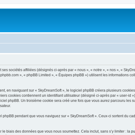
ses sociétés affiliées (désignés ci-après par « nous », « notre », « nos », « SkyDr
ww.phpbb.com », « phpBB Limited », « Équipes phpBB ») utilisent les informations coll
t, en naviguant sur « SkyDreamSoft », le logiciel phpBB créera plusieurs cookies. L
iers cookies contiennent un identifiant utilisateur (désigné ci-après par « user-id 
iciel phpBB. Un troisième cookie sera créé une fois que vous aurez parcouru les su
sateur.
l phpBB pendant que vous naviguez sur « SkyDreamSoft ». Ceux-ci sortent du cadr
 le biais des données que vous nous soumettez. Cela inclut, sans s’y limiter : la p