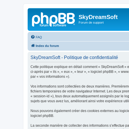
SkyDreamSoft
Forum de support
FAQ
Index du forum
SkyDreamSoft - Politique de confidentialité
Cette politique explique en détail comment « SkyDreamSoft » et 
ci-après par « ils », « eux », « leur », « logiciel phpBB », « w
par « vos informations »).
Vos informations sont collectées de deux manières. Premièremen
fichiers temporaires de votre navigateur Internet. Les deux prem
« session-id »), tous deux automatiquement assignés par le log
sujets que vous avez lus, améliorant ainsi votre expérience utili
Nous pouvons également créer des cookies externes au logicie
logiciel phpBB.
La seconde manière de collecter des informations s’effectue par