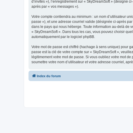
d’invités »), l’enregistrement sur « SkyDreamSoft » (désigné c
après par « vos messages »).
Votre compte contiendra au minimum : un nom d’utilisateur uniq
passe »), et une adresse courriel valide (désignée ci-après par
dans le pays qui nous héberge. Toute information au-delà de vot
« SkyDreamSoft ». Dans tous les cas, vous pouvez choisir quel
automatiquement par le logiciel phpBB.
Votre mot de passe est chiffré (hachage à sens unique) pour ga
passe est la clé de votre compte sur « SkyDreamSoft », veuill
légitimement votre mot de passe. Si vous oubliez votre mot de 
soumettre votre nom d’utilisateur et votre adresse courriel, a
Index du forum