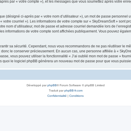
i-après par « votre compte »), et les messages que vous soumettez après votre enr
ue (désigné ci-après par « votre nom d’utilisateur »), un mot de passe personnel ut
 « votre courriel »). Les informations de votre compte sur « SkyDreamSoft » sont pr
re nom d’utilisateur, mot de passe et adresse courriel demandée lors de l’enregistre
les informations de votre compte sont affichées publiquement. Vous pouvez égaleme
rantir sa sécurité. Cependant, nous vous recommandons de ne pas réutiliser le mêm
ez donc le conserver précieusement. En aucun cas, une personne affiliée à « SkyD
passe, vous pouvez utiliser la fonctionnalité « J’ai oublié mon mot de passe » fou
près quoi le logiciel phpBB générera un nouveau mot de passe pour que vous puissiez
Développé par
phpBB
® Forum Software © phpBB Limited
Traduit par
phpBB-fr.com
Confidentialité
|
Conditions