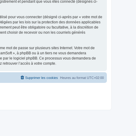
egistrement et pendant que vous êtes connecté (désignés ci-
ilisé pour vous connecter (désigné ci-après par « votre mot de
otégées par les lois sur la protection des données applicables
ment peut être obligatoire ou facultative, à la discrétion de
nt choisir de recevoir ou non les courriels générés
e mot de passe sur plusieurs sites Internet. Votre mot de
reamSoft », à phpBB ou à un tiers ne vous demandera
rnie par le logiciel phpBB. Ce processus vous demandera de
 retrouver l’accès à votre compte.
Supprimer les cookies
Heures au format
UTC+02:00