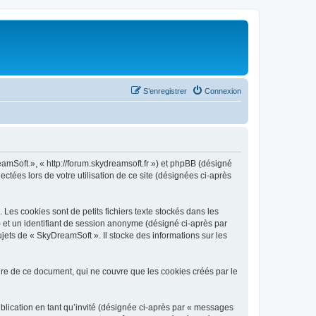
S’enregistrer
Connexion
eamSoft », « http://forum.skydreamsoft.fr ») et phpBB (désigné
ectées lors de votre utilisation de ce site (désignées ci-après
es cookies sont de petits fichiers texte stockés dans les
») et un identifiant de session anonyme (désigné ci-après par
jets de « SkyDreamSoft ». Il stocke des informations sur les
e de ce document, qui ne couvre que les cookies créés par le
ublication en tant qu’invité (désignée ci-après par « messages