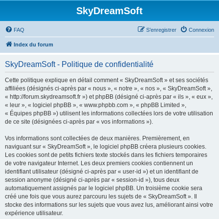
SkyDreamSoft
FAQ
S’enregistrer
Connexion
Index du forum
SkyDreamSoft - Politique de confidentialité
Cette politique explique en détail comment « SkyDreamSoft » et ses sociétés
affiliées (désignés ci-après par « nous », « notre », « nos », « SkyDreamSoft »,
« http://forum.skydreamsoft.fr ») et phpBB (désigné ci-après par « ils », « eux »,
« leur », « logiciel phpBB », « www.phpbb.com », « phpBB Limited »,
« Équipes phpBB ») utilisent les informations collectées lors de votre utilisation
de ce site (désignées ci-après par « vos informations »).
Vos informations sont collectées de deux manières. Premièrement, en
naviguant sur « SkyDreamSoft », le logiciel phpBB créera plusieurs cookies.
Les cookies sont de petits fichiers texte stockés dans les fichiers temporaires
de votre navigateur Internet. Les deux premiers cookies contiennent un
identifiant utilisateur (désigné ci-après par « user-id ») et un identifiant de
session anonyme (désigné ci-après par « session-id »), tous deux
automatiquement assignés par le logiciel phpBB. Un troisième cookie sera
créé une fois que vous aurez parcouru les sujets de « SkyDreamSoft ». Il
stocke des informations sur les sujets que vous avez lus, améliorant ainsi votre
expérience utilisateur.