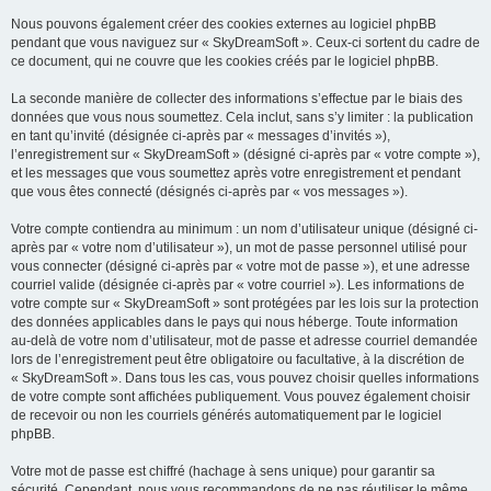
Nous pouvons également créer des cookies externes au logiciel phpBB
pendant que vous naviguez sur « SkyDreamSoft ». Ceux-ci sortent du cadre de
ce document, qui ne couvre que les cookies créés par le logiciel phpBB.
La seconde manière de collecter des informations s’effectue par le biais des
données que vous nous soumettez. Cela inclut, sans s’y limiter : la publication
en tant qu’invité (désignée ci-après par « messages d’invités »),
l’enregistrement sur « SkyDreamSoft » (désigné ci-après par « votre compte »),
et les messages que vous soumettez après votre enregistrement et pendant
que vous êtes connecté (désignés ci-après par « vos messages »).
Votre compte contiendra au minimum : un nom d’utilisateur unique (désigné ci-
après par « votre nom d’utilisateur »), un mot de passe personnel utilisé pour
vous connecter (désigné ci-après par « votre mot de passe »), et une adresse
courriel valide (désignée ci-après par « votre courriel »). Les informations de
votre compte sur « SkyDreamSoft » sont protégées par les lois sur la protection
des données applicables dans le pays qui nous héberge. Toute information
au-delà de votre nom d’utilisateur, mot de passe et adresse courriel demandée
lors de l’enregistrement peut être obligatoire ou facultative, à la discrétion de
« SkyDreamSoft ». Dans tous les cas, vous pouvez choisir quelles informations
de votre compte sont affichées publiquement. Vous pouvez également choisir
de recevoir ou non les courriels générés automatiquement par le logiciel
phpBB.
Votre mot de passe est chiffré (hachage à sens unique) pour garantir sa
sécurité. Cependant, nous vous recommandons de ne pas réutiliser le même