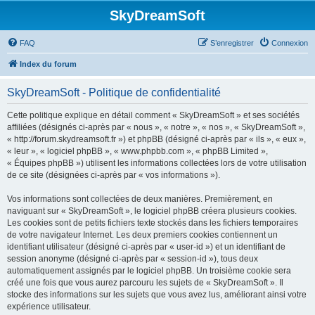
SkyDreamSoft
FAQ
S’enregistrer
Connexion
Index du forum
SkyDreamSoft - Politique de confidentialité
Cette politique explique en détail comment « SkyDreamSoft » et ses sociétés
affiliées (désignés ci-après par « nous », « notre », « nos », « SkyDreamSoft »,
« http://forum.skydreamsoft.fr ») et phpBB (désigné ci-après par « ils », « eux »,
« leur », « logiciel phpBB », « www.phpbb.com », « phpBB Limited »,
« Équipes phpBB ») utilisent les informations collectées lors de votre utilisation
de ce site (désignées ci-après par « vos informations »).
Vos informations sont collectées de deux manières. Premièrement, en
naviguant sur « SkyDreamSoft », le logiciel phpBB créera plusieurs cookies.
Les cookies sont de petits fichiers texte stockés dans les fichiers temporaires
de votre navigateur Internet. Les deux premiers cookies contiennent un
identifiant utilisateur (désigné ci-après par « user-id ») et un identifiant de
session anonyme (désigné ci-après par « session-id »), tous deux
automatiquement assignés par le logiciel phpBB. Un troisième cookie sera
créé une fois que vous aurez parcouru les sujets de « SkyDreamSoft ». Il
stocke des informations sur les sujets que vous avez lus, améliorant ainsi votre
expérience utilisateur.