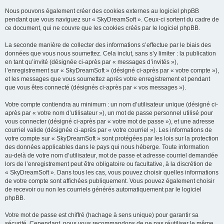
Nous pouvons également créer des cookies externes au logiciel phpBB
pendant que vous naviguez sur « SkyDreamSoft ». Ceux-ci sortent du cadre de
ce document, qui ne couvre que les cookies créés par le logiciel phpBB.
La seconde manière de collecter des informations s’effectue par le biais des
données que vous nous soumettez. Cela inclut, sans s’y limiter : la publication
en tant qu’invité (désignée ci-après par « messages d’invités »),
l’enregistrement sur « SkyDreamSoft » (désigné ci-après par « votre compte »),
et les messages que vous soumettez après votre enregistrement et pendant
que vous êtes connecté (désignés ci-après par « vos messages »).
Votre compte contiendra au minimum : un nom d’utilisateur unique (désigné ci-
après par « votre nom d’utilisateur »), un mot de passe personnel utilisé pour
vous connecter (désigné ci-après par « votre mot de passe »), et une adresse
courriel valide (désignée ci-après par « votre courriel »). Les informations de
votre compte sur « SkyDreamSoft » sont protégées par les lois sur la protection
des données applicables dans le pays qui nous héberge. Toute information
au-delà de votre nom d’utilisateur, mot de passe et adresse courriel demandée
lors de l’enregistrement peut être obligatoire ou facultative, à la discrétion de
« SkyDreamSoft ». Dans tous les cas, vous pouvez choisir quelles informations
de votre compte sont affichées publiquement. Vous pouvez également choisir
de recevoir ou non les courriels générés automatiquement par le logiciel
phpBB.
Votre mot de passe est chiffré (hachage à sens unique) pour garantir sa
sécurité. Cependant, nous vous recommandons de ne pas réutiliser le même