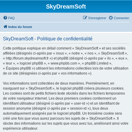
SkyDreamSoft
FAQ
S’enregistrer
Connexion
Index du forum
SkyDreamSoft - Politique de confidentialité
Cette politique explique en détail comment « SkyDreamSoft » et ses sociétés
affiliées (désignés ci-après par « nous », « notre », « nos », « SkyDreamSoft »,
« http://forum.skydreamsoft.fr ») et phpBB (désigné ci-après par « ils », « eux »,
« leur », « logiciel phpBB », « www.phpbb.com », « phpBB Limited »,
« Équipes phpBB ») utilisent les informations collectées lors de votre utilisation
de ce site (désignées ci-après par « vos informations »).
Vos informations sont collectées de deux manières. Premièrement, en
naviguant sur « SkyDreamSoft », le logiciel phpBB créera plusieurs cookies.
Les cookies sont de petits fichiers texte stockés dans les fichiers temporaires
de votre navigateur Internet. Les deux premiers cookies contiennent un
identifiant utilisateur (désigné ci-après par « user-id ») et un identifiant de
session anonyme (désigné ci-après par « session-id »), tous deux
automatiquement assignés par le logiciel phpBB. Un troisième cookie sera
créé une fois que vous aurez parcouru les sujets de « SkyDreamSoft ». Il
stocke des informations sur les sujets que vous avez lus, améliorant ainsi votre
expérience utilisateur.