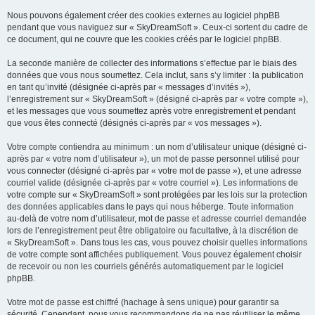
Nous pouvons également créer des cookies externes au logiciel phpBB
pendant que vous naviguez sur « SkyDreamSoft ». Ceux-ci sortent du cadre de
ce document, qui ne couvre que les cookies créés par le logiciel phpBB.
La seconde manière de collecter des informations s’effectue par le biais des
données que vous nous soumettez. Cela inclut, sans s’y limiter : la publication
en tant qu’invité (désignée ci-après par « messages d’invités »),
l’enregistrement sur « SkyDreamSoft » (désigné ci-après par « votre compte »),
et les messages que vous soumettez après votre enregistrement et pendant
que vous êtes connecté (désignés ci-après par « vos messages »).
Votre compte contiendra au minimum : un nom d’utilisateur unique (désigné ci-
après par « votre nom d’utilisateur »), un mot de passe personnel utilisé pour
vous connecter (désigné ci-après par « votre mot de passe »), et une adresse
courriel valide (désignée ci-après par « votre courriel »). Les informations de
votre compte sur « SkyDreamSoft » sont protégées par les lois sur la protection
des données applicables dans le pays qui nous héberge. Toute information
au-delà de votre nom d’utilisateur, mot de passe et adresse courriel demandée
lors de l’enregistrement peut être obligatoire ou facultative, à la discrétion de
« SkyDreamSoft ». Dans tous les cas, vous pouvez choisir quelles informations
de votre compte sont affichées publiquement. Vous pouvez également choisir
de recevoir ou non les courriels générés automatiquement par le logiciel
phpBB.
Votre mot de passe est chiffré (hachage à sens unique) pour garantir sa
sécurité. Cependant, nous vous recommandons de ne pas réutiliser le même