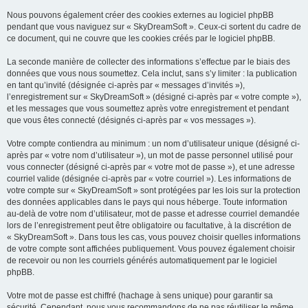
Nous pouvons également créer des cookies externes au logiciel phpBB
pendant que vous naviguez sur « SkyDreamSoft ». Ceux-ci sortent du cadre de
ce document, qui ne couvre que les cookies créés par le logiciel phpBB.
La seconde manière de collecter des informations s’effectue par le biais des
données que vous nous soumettez. Cela inclut, sans s’y limiter : la publication
en tant qu’invité (désignée ci-après par « messages d’invités »),
l’enregistrement sur « SkyDreamSoft » (désigné ci-après par « votre compte »),
et les messages que vous soumettez après votre enregistrement et pendant
que vous êtes connecté (désignés ci-après par « vos messages »).
Votre compte contiendra au minimum : un nom d’utilisateur unique (désigné ci-
après par « votre nom d’utilisateur »), un mot de passe personnel utilisé pour
vous connecter (désigné ci-après par « votre mot de passe »), et une adresse
courriel valide (désignée ci-après par « votre courriel »). Les informations de
votre compte sur « SkyDreamSoft » sont protégées par les lois sur la protection
des données applicables dans le pays qui nous héberge. Toute information
au-delà de votre nom d’utilisateur, mot de passe et adresse courriel demandée
lors de l’enregistrement peut être obligatoire ou facultative, à la discrétion de
« SkyDreamSoft ». Dans tous les cas, vous pouvez choisir quelles informations
de votre compte sont affichées publiquement. Vous pouvez également choisir
de recevoir ou non les courriels générés automatiquement par le logiciel
phpBB.
Votre mot de passe est chiffré (hachage à sens unique) pour garantir sa
sécurité. Cependant, nous vous recommandons de ne pas réutiliser le même