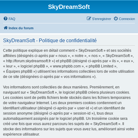
SkyDreamSoft
FAQ
S’enregistrer
Connexion
Index du forum
SkyDreamSoft - Politique de confidentialité
Cette politique explique en détail comment « SkyDreamSoft » et ses sociétés
affiliées (désignés ci-après par « nous », « notre », « nos », « SkyDreamSoft »,
« http://forum.skydreamsoft.fr ») et phpBB (désigné ci-après par « ils », « eux »,
« leur », « logiciel phpBB », « www.phpbb.com », « phpBB Limited »,
« Équipes phpBB ») utilisent les informations collectées lors de votre utilisation
de ce site (désignées ci-après par « vos informations »).
Vos informations sont collectées de deux manières. Premièrement, en
naviguant sur « SkyDreamSoft », le logiciel phpBB créera plusieurs cookies.
Les cookies sont de petits fichiers texte stockés dans les fichiers temporaires
de votre navigateur Internet. Les deux premiers cookies contiennent un
identifiant utilisateur (désigné ci-après par « user-id ») et un identifiant de
session anonyme (désigné ci-après par « session-id »), tous deux
automatiquement assignés par le logiciel phpBB. Un troisième cookie sera
créé une fois que vous aurez parcouru les sujets de « SkyDreamSoft ». Il
stocke des informations sur les sujets que vous avez lus, améliorant ainsi votre
expérience utilisateur.