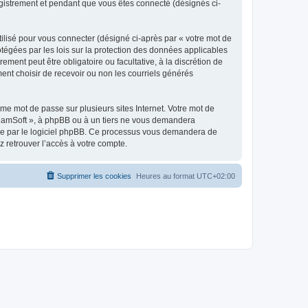
egistrement et pendant que vous êtes connecté (désignés ci-
ilisé pour vous connecter (désigné ci-après par « votre mot de
otégées par les lois sur la protection des données applicables
ment peut être obligatoire ou facultative, à la discrétion de
nt choisir de recevoir ou non les courriels générés
e mot de passe sur plusieurs sites Internet. Votre mot de
reamSoft », à phpBB ou à un tiers ne vous demandera
rnie par le logiciel phpBB. Ce processus vous demandera de
 retrouver l’accès à votre compte.
Supprimer les cookies
Heures au format
UTC+02:00