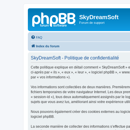
SkyDreamSoft
Forum de support
FAQ
Index du forum
SkyDreamSoft - Politique de confidentialité
Cette politique explique en détail comment « SkyDreamSoft » et 
ci-après par « ils », « eux », « leur », « logiciel phpBB », « w
par « vos informations »).
Vos informations sont collectées de deux manières. Premièremen
fichiers temporaires de votre navigateur Internet. Les deux prem
« session-id »), tous deux automatiquement assignés par le log
sujets que vous avez lus, améliorant ainsi votre expérience utili
Nous pouvons également créer des cookies externes au logicie
logiciel phpBB.
La seconde manière de collecter des informations s’effectue par