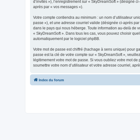
d’invités »), l’enregistrement sur « SkyDreamSoft » (désigné c
après par « vos messages »).
Votre compte contiendra au minimum : un nom d’utilisateur uniq
passe »), et une adresse courriel valide (désignée ci-après par
dans le pays qui nous héberge. Toute information au-delà de vot
« SkyDreamSoft ». Dans tous les cas, vous pouvez choisir quel
automatiquement par le logiciel phpBB.
Votre mot de passe est chiffré (hachage à sens unique) pour ga
passe est la clé de votre compte sur « SkyDreamSoft », veuill
légitimement votre mot de passe. Si vous oubliez votre mot de 
soumettre votre nom d’utilisateur et votre adresse courriel, a
Index du forum