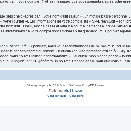
i-après par « votre compte »), et les messages que vous soumettez après votre enr
ue (désigné ci-après par « votre nom d’utilisateur »), un mot de passe personnel ut
 « votre courriel »). Les informations de votre compte sur « SkyDreamSoft » sont pr
re nom d’utilisateur, mot de passe et adresse courriel demandée lors de l’enregistre
les informations de votre compte sont affichées publiquement. Vous pouvez égaleme
rantir sa sécurité. Cependant, nous vous recommandons de ne pas réutiliser le mêm
ez donc le conserver précieusement. En aucun cas, une personne affiliée à « SkyD
passe, vous pouvez utiliser la fonctionnalité « J’ai oublié mon mot de passe » fou
près quoi le logiciel phpBB générera un nouveau mot de passe pour que vous puissiez
Développé par
phpBB
® Forum Software © phpBB Limited
Traduit par
phpBB-fr.com
Confidentialité
|
Conditions