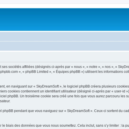
ses sociétés affiliées (désignés ci-après par « nous », « notre », « nos », « SkyDr
ww.phpbb.com », « phpBB Limited », « Équipes phpBB ») utilisent les informations coll
t, en naviguant sur « SkyDreamSoft », le logiciel phpBB créera plusieurs cookies. L
iers cookies contiennent un identifiant utilisateur (désigné ci-après par « user-id 
iciel phpBB. Un troisième cookie sera créé une fois que vous aurez parcouru les su
sateur.
l phpBB pendant que vous naviguez sur « SkyDreamSoft ». Ceux-ci sortent du cadr
 le biais des données que vous nous soumettez. Cela inclut, sans s’y limiter : la p