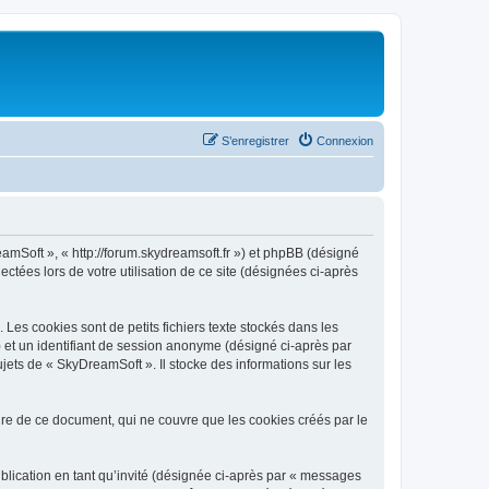
S’enregistrer
Connexion
eamSoft », « http://forum.skydreamsoft.fr ») et phpBB (désigné
ectées lors de votre utilisation de ce site (désignées ci-après
es cookies sont de petits fichiers texte stockés dans les
») et un identifiant de session anonyme (désigné ci-après par
jets de « SkyDreamSoft ». Il stocke des informations sur les
e de ce document, qui ne couvre que les cookies créés par le
ublication en tant qu’invité (désignée ci-après par « messages