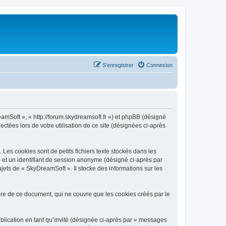
S’enregistrer
Connexion
eamSoft », « http://forum.skydreamsoft.fr ») et phpBB (désigné
ectées lors de votre utilisation de ce site (désignées ci-après
es cookies sont de petits fichiers texte stockés dans les
») et un identifiant de session anonyme (désigné ci-après par
jets de « SkyDreamSoft ». Il stocke des informations sur les
e de ce document, qui ne couvre que les cookies créés par le
ublication en tant qu’invité (désignée ci-après par « messages