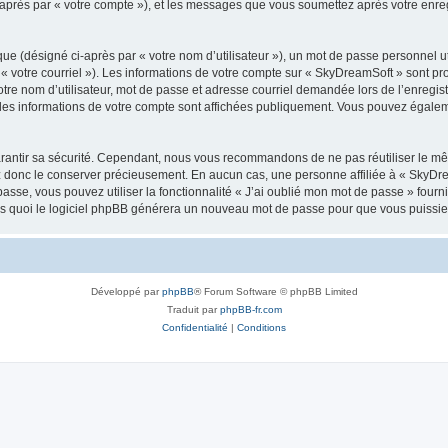
i-après par « votre compte »), et les messages que vous soumettez après votre enr
ue (désigné ci-après par « votre nom d’utilisateur »), un mot de passe personnel ut
 « votre courriel »). Les informations de votre compte sur « SkyDreamSoft » sont pr
re nom d’utilisateur, mot de passe et adresse courriel demandée lors de l’enregistre
les informations de votre compte sont affichées publiquement. Vous pouvez égaleme
rantir sa sécurité. Cependant, nous vous recommandons de ne pas réutiliser le mêm
ez donc le conserver précieusement. En aucun cas, une personne affiliée à « SkyD
passe, vous pouvez utiliser la fonctionnalité « J’ai oublié mon mot de passe » fou
près quoi le logiciel phpBB générera un nouveau mot de passe pour que vous puissiez
Développé par
phpBB
® Forum Software © phpBB Limited
Traduit par
phpBB-fr.com
Confidentialité
|
Conditions