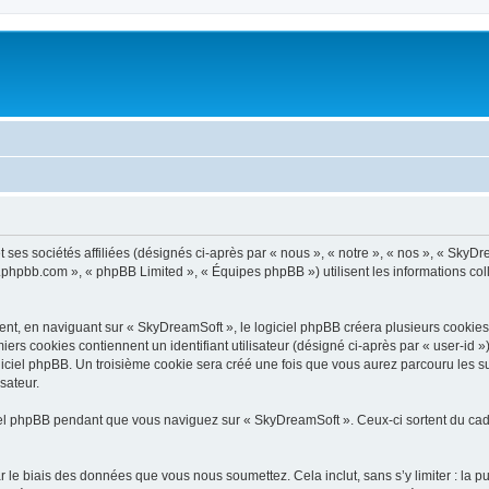
ses sociétés affiliées (désignés ci-après par « nous », « notre », « nos », « SkyDr
ww.phpbb.com », « phpBB Limited », « Équipes phpBB ») utilisent les informations coll
t, en naviguant sur « SkyDreamSoft », le logiciel phpBB créera plusieurs cookies. L
iers cookies contiennent un identifiant utilisateur (désigné ci-après par « user-id 
iciel phpBB. Un troisième cookie sera créé une fois que vous aurez parcouru les su
sateur.
l phpBB pendant que vous naviguez sur « SkyDreamSoft ». Ceux-ci sortent du cadr
 le biais des données que vous nous soumettez. Cela inclut, sans s’y limiter : la p