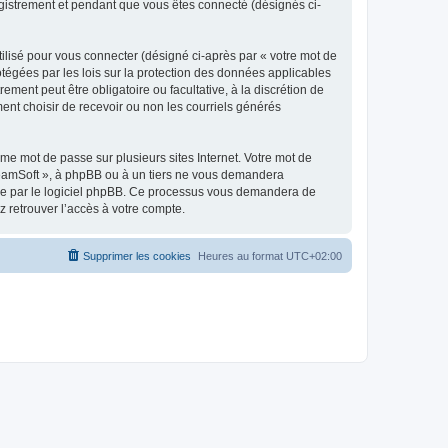
egistrement et pendant que vous êtes connecté (désignés ci-
ilisé pour vous connecter (désigné ci-après par « votre mot de
otégées par les lois sur la protection des données applicables
ment peut être obligatoire ou facultative, à la discrétion de
nt choisir de recevoir ou non les courriels générés
e mot de passe sur plusieurs sites Internet. Votre mot de
reamSoft », à phpBB ou à un tiers ne vous demandera
rnie par le logiciel phpBB. Ce processus vous demandera de
 retrouver l’accès à votre compte.
Supprimer les cookies
Heures au format
UTC+02:00