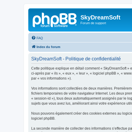
SkyDreamSoft
Forum de support
FAQ
Index du forum
SkyDreamSoft - Politique de confidentialité
Cette politique explique en détail comment « SkyDreamSoft » et 
ci-après par « ils », « eux », « leur », « logiciel phpBB », « w
par « vos informations »).
Vos informations sont collectées de deux manières. Premièremen
fichiers temporaires de votre navigateur Internet. Les deux prem
« session-id »), tous deux automatiquement assignés par le log
sujets que vous avez lus, améliorant ainsi votre expérience utili
Nous pouvons également créer des cookies externes au logicie
logiciel phpBB.
La seconde manière de collecter des informations s’effectue par