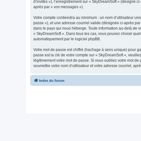
d’invités »), l’enregistrement sur « SkyDreamSoft » (désigné c
après par « vos messages »).
Votre compte contiendra au minimum : un nom d’utilisateur uniq
passe »), et une adresse courriel valide (désignée ci-après par
dans le pays qui nous héberge. Toute information au-delà de vot
« SkyDreamSoft ». Dans tous les cas, vous pouvez choisir quel
automatiquement par le logiciel phpBB.
Votre mot de passe est chiffré (hachage à sens unique) pour ga
passe est la clé de votre compte sur « SkyDreamSoft », veuill
légitimement votre mot de passe. Si vous oubliez votre mot de 
soumettre votre nom d’utilisateur et votre adresse courriel, a
Index du forum