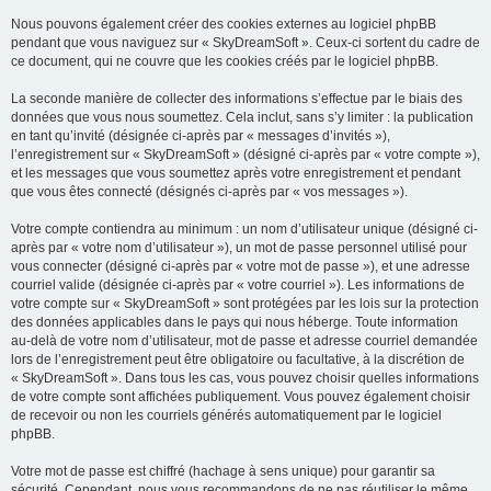
Nous pouvons également créer des cookies externes au logiciel phpBB
pendant que vous naviguez sur « SkyDreamSoft ». Ceux-ci sortent du cadre de
ce document, qui ne couvre que les cookies créés par le logiciel phpBB.
La seconde manière de collecter des informations s’effectue par le biais des
données que vous nous soumettez. Cela inclut, sans s’y limiter : la publication
en tant qu’invité (désignée ci-après par « messages d’invités »),
l’enregistrement sur « SkyDreamSoft » (désigné ci-après par « votre compte »),
et les messages que vous soumettez après votre enregistrement et pendant
que vous êtes connecté (désignés ci-après par « vos messages »).
Votre compte contiendra au minimum : un nom d’utilisateur unique (désigné ci-
après par « votre nom d’utilisateur »), un mot de passe personnel utilisé pour
vous connecter (désigné ci-après par « votre mot de passe »), et une adresse
courriel valide (désignée ci-après par « votre courriel »). Les informations de
votre compte sur « SkyDreamSoft » sont protégées par les lois sur la protection
des données applicables dans le pays qui nous héberge. Toute information
au-delà de votre nom d’utilisateur, mot de passe et adresse courriel demandée
lors de l’enregistrement peut être obligatoire ou facultative, à la discrétion de
« SkyDreamSoft ». Dans tous les cas, vous pouvez choisir quelles informations
de votre compte sont affichées publiquement. Vous pouvez également choisir
de recevoir ou non les courriels générés automatiquement par le logiciel
phpBB.
Votre mot de passe est chiffré (hachage à sens unique) pour garantir sa
sécurité. Cependant, nous vous recommandons de ne pas réutiliser le même