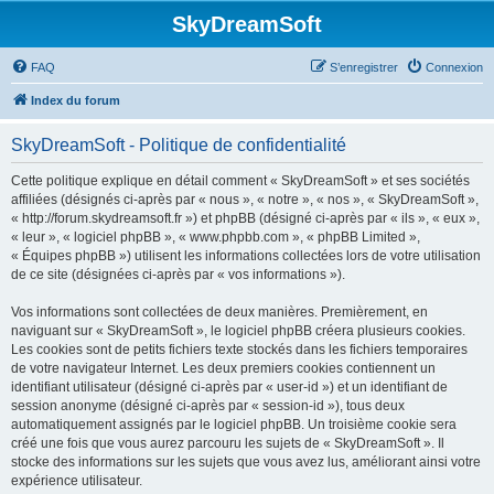
SkyDreamSoft
FAQ
S’enregistrer
Connexion
Index du forum
SkyDreamSoft - Politique de confidentialité
Cette politique explique en détail comment « SkyDreamSoft » et ses sociétés
affiliées (désignés ci-après par « nous », « notre », « nos », « SkyDreamSoft »,
« http://forum.skydreamsoft.fr ») et phpBB (désigné ci-après par « ils », « eux »,
« leur », « logiciel phpBB », « www.phpbb.com », « phpBB Limited »,
« Équipes phpBB ») utilisent les informations collectées lors de votre utilisation
de ce site (désignées ci-après par « vos informations »).
Vos informations sont collectées de deux manières. Premièrement, en
naviguant sur « SkyDreamSoft », le logiciel phpBB créera plusieurs cookies.
Les cookies sont de petits fichiers texte stockés dans les fichiers temporaires
de votre navigateur Internet. Les deux premiers cookies contiennent un
identifiant utilisateur (désigné ci-après par « user-id ») et un identifiant de
session anonyme (désigné ci-après par « session-id »), tous deux
automatiquement assignés par le logiciel phpBB. Un troisième cookie sera
créé une fois que vous aurez parcouru les sujets de « SkyDreamSoft ». Il
stocke des informations sur les sujets que vous avez lus, améliorant ainsi votre
expérience utilisateur.