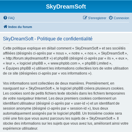
SkyDreamSoft
FAQ
S’enregistrer
Connexion
Index du forum
SkyDreamSoft - Politique de confidentialité
Cette politique explique en détail comment « SkyDreamSoft » et ses sociétés
affiliées (désignés ci-après par « nous », « notre », « nos », « SkyDreamSoft »,
« http://forum.skydreamsoft.fr ») et phpBB (désigné ci-après par « ils », « eux »,
« leur », « logiciel phpBB », « www.phpbb.com », « phpBB Limited »,
« Équipes phpBB ») utilisent les informations collectées lors de votre utilisation
de ce site (désignées ci-après par « vos informations »).
Vos informations sont collectées de deux manières. Premièrement, en
naviguant sur « SkyDreamSoft », le logiciel phpBB créera plusieurs cookies.
Les cookies sont de petits fichiers texte stockés dans les fichiers temporaires
de votre navigateur Internet. Les deux premiers cookies contiennent un
identifiant utilisateur (désigné ci-après par « user-id ») et un identifiant de
session anonyme (désigné ci-après par « session-id »), tous deux
automatiquement assignés par le logiciel phpBB. Un troisième cookie sera
créé une fois que vous aurez parcouru les sujets de « SkyDreamSoft ». Il
stocke des informations sur les sujets que vous avez lus, améliorant ainsi votre
expérience utilisateur.