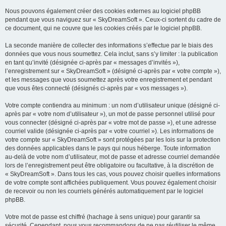
Nous pouvons également créer des cookies externes au logiciel phpBB
pendant que vous naviguez sur « SkyDreamSoft ». Ceux-ci sortent du cadre de
ce document, qui ne couvre que les cookies créés par le logiciel phpBB.
La seconde manière de collecter des informations s’effectue par le biais des
données que vous nous soumettez. Cela inclut, sans s’y limiter : la publication
en tant qu’invité (désignée ci-après par « messages d’invités »),
l’enregistrement sur « SkyDreamSoft » (désigné ci-après par « votre compte »),
et les messages que vous soumettez après votre enregistrement et pendant
que vous êtes connecté (désignés ci-après par « vos messages »).
Votre compte contiendra au minimum : un nom d’utilisateur unique (désigné ci-
après par « votre nom d’utilisateur »), un mot de passe personnel utilisé pour
vous connecter (désigné ci-après par « votre mot de passe »), et une adresse
courriel valide (désignée ci-après par « votre courriel »). Les informations de
votre compte sur « SkyDreamSoft » sont protégées par les lois sur la protection
des données applicables dans le pays qui nous héberge. Toute information
au-delà de votre nom d’utilisateur, mot de passe et adresse courriel demandée
lors de l’enregistrement peut être obligatoire ou facultative, à la discrétion de
« SkyDreamSoft ». Dans tous les cas, vous pouvez choisir quelles informations
de votre compte sont affichées publiquement. Vous pouvez également choisir
de recevoir ou non les courriels générés automatiquement par le logiciel
phpBB.
Votre mot de passe est chiffré (hachage à sens unique) pour garantir sa
sécurité. Cependant, nous vous recommandons de ne pas réutiliser le même