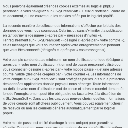
Nous pouvons également créer des cookies externes au logiciel phpBB
pendant que vous naviguez sur « SkyDreamSoft ». Ceux-ci sortent du cadre de
ce document, qui ne couvre que les cookies créés par le logiciel phpBB.
La seconde manière de collecter des informations s’effectue par le biais des
données que vous nous soumettez. Cela inclut, sans s’y limiter : la publication
en tant qu’invité (désignée ci-après par « messages d’invités »),
l’enregistrement sur « SkyDreamSoft » (désigné ci-après par « votre compte »),
et les messages que vous soumettez après votre enregistrement et pendant
que vous êtes connecté (désignés ci-après par « vos messages »).
Votre compte contiendra au minimum : un nom d’utilisateur unique (désigné ci-
après par « votre nom d’utilisateur »), un mot de passe personnel utilisé pour
vous connecter (désigné ci-après par « votre mot de passe »), et une adresse
courriel valide (désignée ci-après par « votre courriel »). Les informations de
votre compte sur « SkyDreamSoft » sont protégées par les lois sur la protection
des données applicables dans le pays qui nous héberge. Toute information
au-delà de votre nom d’utilisateur, mot de passe et adresse courriel demandée
lors de l’enregistrement peut être obligatoire ou facultative, à la discrétion de
« SkyDreamSoft ». Dans tous les cas, vous pouvez choisir quelles informations
de votre compte sont affichées publiquement. Vous pouvez également choisir
de recevoir ou non les courriels générés automatiquement par le logiciel
phpBB.
Votre mot de passe est chiffré (hachage à sens unique) pour garantir sa
sécurité. Cependant, nous vous recommandons de ne pas réutiliser le même