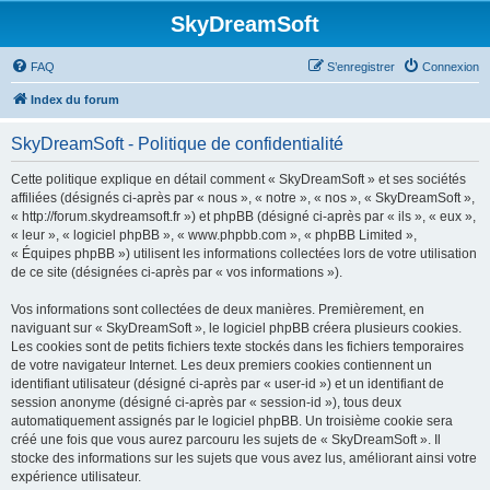
SkyDreamSoft
FAQ
S’enregistrer
Connexion
Index du forum
SkyDreamSoft - Politique de confidentialité
Cette politique explique en détail comment « SkyDreamSoft » et ses sociétés
affiliées (désignés ci-après par « nous », « notre », « nos », « SkyDreamSoft »,
« http://forum.skydreamsoft.fr ») et phpBB (désigné ci-après par « ils », « eux »,
« leur », « logiciel phpBB », « www.phpbb.com », « phpBB Limited »,
« Équipes phpBB ») utilisent les informations collectées lors de votre utilisation
de ce site (désignées ci-après par « vos informations »).
Vos informations sont collectées de deux manières. Premièrement, en
naviguant sur « SkyDreamSoft », le logiciel phpBB créera plusieurs cookies.
Les cookies sont de petits fichiers texte stockés dans les fichiers temporaires
de votre navigateur Internet. Les deux premiers cookies contiennent un
identifiant utilisateur (désigné ci-après par « user-id ») et un identifiant de
session anonyme (désigné ci-après par « session-id »), tous deux
automatiquement assignés par le logiciel phpBB. Un troisième cookie sera
créé une fois que vous aurez parcouru les sujets de « SkyDreamSoft ». Il
stocke des informations sur les sujets que vous avez lus, améliorant ainsi votre
expérience utilisateur.