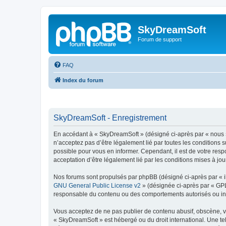
SkyDreamSoft
Forum de support
FAQ
Index du forum
SkyDreamSoft - Enregistrement
En accédant à « SkyDreamSoft » (désigné ci-après par « nous », 
n’acceptez pas d’être légalement lié par toutes les conditions 
possible pour vous en informer. Cependant, il est de votre resp
acceptation d’être légalement lié par les conditions mises à jou
Nos forums sont propulsés par phpBB (désigné ci-après par « il
GNU General Public License v2
» (désignée ci-après par « GP
responsable du contenu ou des comportements autorisés ou inter
Vous acceptez de ne pas publier de contenu abusif, obscène, vul
« SkyDreamSoft » est hébergé ou du droit international. Une tel