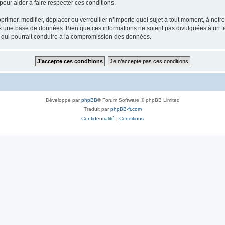
our aider à faire respecter ces conditions.
rimer, modifier, déplacer ou verrouiller n’importe quel sujet à tout moment, à not
ns une base de données. Bien que ces informations ne soient pas divulguées à un 
e qui pourrait conduire à la compromission des données.
Développé par
phpBB
® Forum Software © phpBB Limited
Traduit par
phpBB-fr.com
Confidentialité
|
Conditions