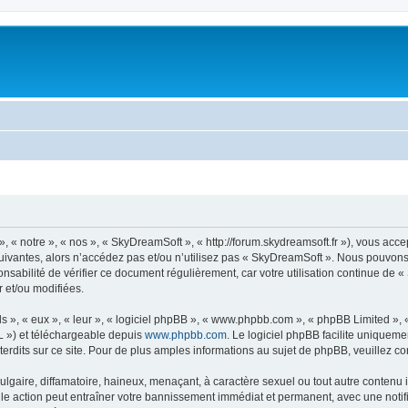
« notre », « nos », « SkyDreamSoft », « http://forum.skydreamsoft.fr »), vous accep
suivantes, alors n’accédez pas et/ou n’utilisez pas « SkyDreamSoft ». Nous pouvons 
onsabilité de vérifier ce document régulièrement, car votre utilisation continue de 
r et/ou modifiées.
s », « eux », « leur », « logiciel phpBB », « www.phpbb.com », « phpBB Limited »,
L ») et téléchargeable depuis
www.phpbb.com
. Le logiciel phpBB facilite uniqueme
dits sur ce site. Pour de plus amples informations au sujet de phpBB, veuillez co
gaire, diffamatoire, haineux, menaçant, à caractère sexuel ou tout autre contenu ill
le action peut entraîner votre bannissement immédiat et permanent, avec une notific