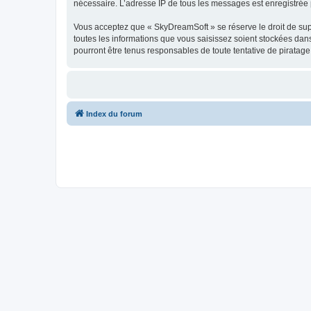
nécessaire. L’adresse IP de tous les messages est enregistrée p
Vous acceptez que « SkyDreamSoft » se réserve le droit de supp
toutes les informations que vous saisissez soient stockées da
pourront être tenus responsables de toute tentative de piratag
Index du forum