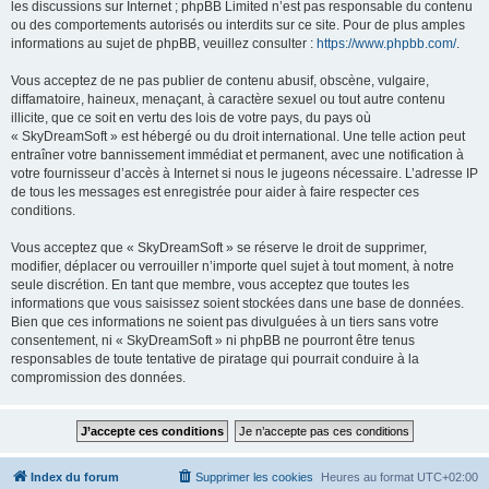
les discussions sur Internet ; phpBB Limited n’est pas responsable du contenu
ou des comportements autorisés ou interdits sur ce site. Pour de plus amples
informations au sujet de phpBB, veuillez consulter :
https://www.phpbb.com/
.
Vous acceptez de ne pas publier de contenu abusif, obscène, vulgaire,
diffamatoire, haineux, menaçant, à caractère sexuel ou tout autre contenu
illicite, que ce soit en vertu des lois de votre pays, du pays où
« SkyDreamSoft » est hébergé ou du droit international. Une telle action peut
entraîner votre bannissement immédiat et permanent, avec une notification à
votre fournisseur d’accès à Internet si nous le jugeons nécessaire. L’adresse IP
de tous les messages est enregistrée pour aider à faire respecter ces
conditions.
Vous acceptez que « SkyDreamSoft » se réserve le droit de supprimer,
modifier, déplacer ou verrouiller n’importe quel sujet à tout moment, à notre
seule discrétion. En tant que membre, vous acceptez que toutes les
informations que vous saisissez soient stockées dans une base de données.
Bien que ces informations ne soient pas divulguées à un tiers sans votre
consentement, ni « SkyDreamSoft » ni phpBB ne pourront être tenus
responsables de toute tentative de piratage qui pourrait conduire à la
compromission des données.
Index du forum
Supprimer les cookies
Heures au format
UTC+02:00