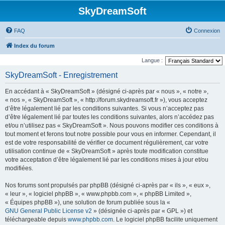
SkyDreamSoft
FAQ
Connexion
Index du forum
Langue :
SkyDreamSoft - Enregistrement
En accédant à « SkyDreamSoft » (désigné ci-après par « nous », « notre »,
« nos », « SkyDreamSoft », « http://forum.skydreamsoft.fr »), vous acceptez
d’être légalement lié par les conditions suivantes. Si vous n’acceptez pas
d’être légalement lié par toutes les conditions suivantes, alors n’accédez pas
et/ou n’utilisez pas « SkyDreamSoft ». Nous pouvons modifier ces conditions à
tout moment et ferons tout notre possible pour vous en informer. Cependant, il
est de votre responsabilité de vérifier ce document régulièrement, car votre
utilisation continue de « SkyDreamSoft » après toute modification constitue
votre acceptation d’être légalement lié par les conditions mises à jour et/ou
modifiées.
Nos forums sont propulsés par phpBB (désigné ci-après par « ils », « eux »,
« leur », « logiciel phpBB », « www.phpbb.com », « phpBB Limited »,
« Équipes phpBB »), une solution de forum publiée sous la «
GNU General Public License v2
» (désignée ci-après par « GPL ») et
téléchargeable depuis
www.phpbb.com
. Le logiciel phpBB facilite uniquement