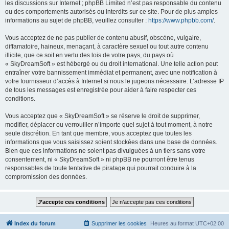
les discussions sur Internet ; phpBB Limited n’est pas responsable du contenu
ou des comportements autorisés ou interdits sur ce site. Pour de plus amples
informations au sujet de phpBB, veuillez consulter :
https://www.phpbb.com/
.
Vous acceptez de ne pas publier de contenu abusif, obscène, vulgaire,
diffamatoire, haineux, menaçant, à caractère sexuel ou tout autre contenu
illicite, que ce soit en vertu des lois de votre pays, du pays où
« SkyDreamSoft » est hébergé ou du droit international. Une telle action peut
entraîner votre bannissement immédiat et permanent, avec une notification à
votre fournisseur d’accès à Internet si nous le jugeons nécessaire. L’adresse IP
de tous les messages est enregistrée pour aider à faire respecter ces
conditions.
Vous acceptez que « SkyDreamSoft » se réserve le droit de supprimer,
modifier, déplacer ou verrouiller n’importe quel sujet à tout moment, à notre
seule discrétion. En tant que membre, vous acceptez que toutes les
informations que vous saisissez soient stockées dans une base de données.
Bien que ces informations ne soient pas divulguées à un tiers sans votre
consentement, ni « SkyDreamSoft » ni phpBB ne pourront être tenus
responsables de toute tentative de piratage qui pourrait conduire à la
compromission des données.
Index du forum
Supprimer les cookies
Heures au format
UTC+02:00