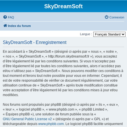
SkyDreamSoft
FAQ
Connexion
Index du forum
Langue :
SkyDreamSoft - Enregistrement
En accédant à « SkyDreamSoft » (désigné ci-après par « nous », « notre »,
« nos », « SkyDreamSoft », « http://forum.skydreamsoft.fr »), vous acceptez
d’être légalement lié par les conditions suivantes. Si vous n’acceptez pas
d’être légalement lié par toutes les conditions suivantes, alors n’accédez pas
et/ou n’utilisez pas « SkyDreamSoft ». Nous pouvons modifier ces conditions à
tout moment et ferons tout notre possible pour vous en informer. Cependant, il
est de votre responsabilité de vérifier ce document régulièrement, car votre
utilisation continue de « SkyDreamSoft » après toute modification constitue
votre acceptation d’être légalement lié par les conditions mises à jour et/ou
modifiées.
Nos forums sont propulsés par phpBB (désigné ci-après par « ils », « eux »,
« leur », « logiciel phpBB », « www.phpbb.com », « phpBB Limited »,
« Équipes phpBB »), une solution de forum publiée sous la «
GNU General Public License v2
» (désignée ci-après par « GPL ») et
téléchargeable depuis
www.phpbb.com
. Le logiciel phpBB facilite uniquement