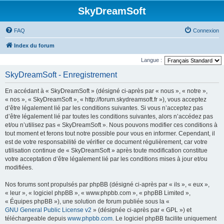
SkyDreamSoft
FAQ
Connexion
Index du forum
Langue :
SkyDreamSoft - Enregistrement
En accédant à « SkyDreamSoft » (désigné ci-après par « nous », « notre »,
« nos », « SkyDreamSoft », « http://forum.skydreamsoft.fr »), vous acceptez
d’être légalement lié par les conditions suivantes. Si vous n’acceptez pas
d’être légalement lié par toutes les conditions suivantes, alors n’accédez pas
et/ou n’utilisez pas « SkyDreamSoft ». Nous pouvons modifier ces conditions à
tout moment et ferons tout notre possible pour vous en informer. Cependant, il
est de votre responsabilité de vérifier ce document régulièrement, car votre
utilisation continue de « SkyDreamSoft » après toute modification constitue
votre acceptation d’être légalement lié par les conditions mises à jour et/ou
modifiées.
Nos forums sont propulsés par phpBB (désigné ci-après par « ils », « eux »,
« leur », « logiciel phpBB », « www.phpbb.com », « phpBB Limited »,
« Équipes phpBB »), une solution de forum publiée sous la «
GNU General Public License v2
» (désignée ci-après par « GPL ») et
téléchargeable depuis
www.phpbb.com
. Le logiciel phpBB facilite uniquement