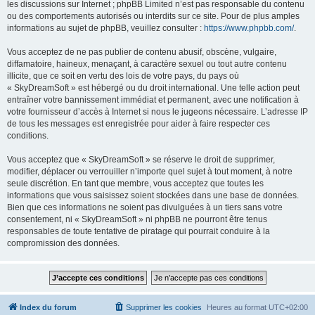
les discussions sur Internet ; phpBB Limited n’est pas responsable du contenu
ou des comportements autorisés ou interdits sur ce site. Pour de plus amples
informations au sujet de phpBB, veuillez consulter :
https://www.phpbb.com/
.
Vous acceptez de ne pas publier de contenu abusif, obscène, vulgaire,
diffamatoire, haineux, menaçant, à caractère sexuel ou tout autre contenu
illicite, que ce soit en vertu des lois de votre pays, du pays où
« SkyDreamSoft » est hébergé ou du droit international. Une telle action peut
entraîner votre bannissement immédiat et permanent, avec une notification à
votre fournisseur d’accès à Internet si nous le jugeons nécessaire. L’adresse IP
de tous les messages est enregistrée pour aider à faire respecter ces
conditions.
Vous acceptez que « SkyDreamSoft » se réserve le droit de supprimer,
modifier, déplacer ou verrouiller n’importe quel sujet à tout moment, à notre
seule discrétion. En tant que membre, vous acceptez que toutes les
informations que vous saisissez soient stockées dans une base de données.
Bien que ces informations ne soient pas divulguées à un tiers sans votre
consentement, ni « SkyDreamSoft » ni phpBB ne pourront être tenus
responsables de toute tentative de piratage qui pourrait conduire à la
compromission des données.
Index du forum
Supprimer les cookies
Heures au format
UTC+02:00