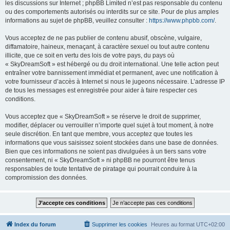
les discussions sur Internet ; phpBB Limited n’est pas responsable du contenu
ou des comportements autorisés ou interdits sur ce site. Pour de plus amples
informations au sujet de phpBB, veuillez consulter :
https://www.phpbb.com/
.
Vous acceptez de ne pas publier de contenu abusif, obscène, vulgaire,
diffamatoire, haineux, menaçant, à caractère sexuel ou tout autre contenu
illicite, que ce soit en vertu des lois de votre pays, du pays où
« SkyDreamSoft » est hébergé ou du droit international. Une telle action peut
entraîner votre bannissement immédiat et permanent, avec une notification à
votre fournisseur d’accès à Internet si nous le jugeons nécessaire. L’adresse IP
de tous les messages est enregistrée pour aider à faire respecter ces
conditions.
Vous acceptez que « SkyDreamSoft » se réserve le droit de supprimer,
modifier, déplacer ou verrouiller n’importe quel sujet à tout moment, à notre
seule discrétion. En tant que membre, vous acceptez que toutes les
informations que vous saisissez soient stockées dans une base de données.
Bien que ces informations ne soient pas divulguées à un tiers sans votre
consentement, ni « SkyDreamSoft » ni phpBB ne pourront être tenus
responsables de toute tentative de piratage qui pourrait conduire à la
compromission des données.
Index du forum
Supprimer les cookies
Heures au format
UTC+02:00