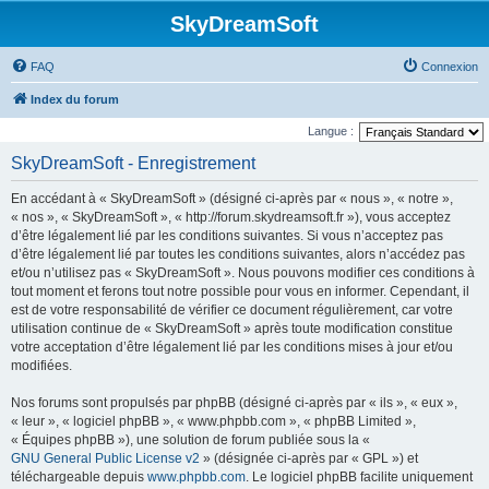
SkyDreamSoft
FAQ
Connexion
Index du forum
Langue :
SkyDreamSoft - Enregistrement
En accédant à « SkyDreamSoft » (désigné ci-après par « nous », « notre »,
« nos », « SkyDreamSoft », « http://forum.skydreamsoft.fr »), vous acceptez
d’être légalement lié par les conditions suivantes. Si vous n’acceptez pas
d’être légalement lié par toutes les conditions suivantes, alors n’accédez pas
et/ou n’utilisez pas « SkyDreamSoft ». Nous pouvons modifier ces conditions à
tout moment et ferons tout notre possible pour vous en informer. Cependant, il
est de votre responsabilité de vérifier ce document régulièrement, car votre
utilisation continue de « SkyDreamSoft » après toute modification constitue
votre acceptation d’être légalement lié par les conditions mises à jour et/ou
modifiées.
Nos forums sont propulsés par phpBB (désigné ci-après par « ils », « eux »,
« leur », « logiciel phpBB », « www.phpbb.com », « phpBB Limited »,
« Équipes phpBB »), une solution de forum publiée sous la «
GNU General Public License v2
» (désignée ci-après par « GPL ») et
téléchargeable depuis
www.phpbb.com
. Le logiciel phpBB facilite uniquement