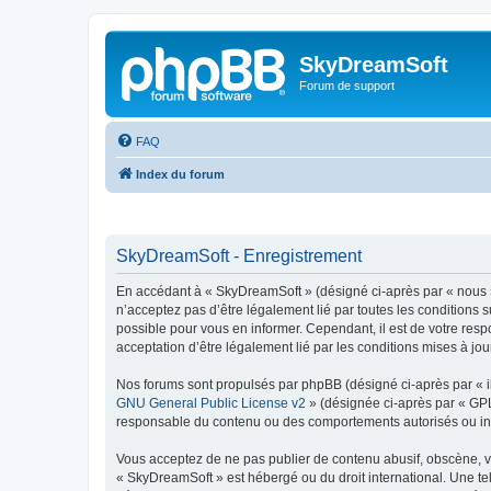
SkyDreamSoft
Forum de support
FAQ
Index du forum
SkyDreamSoft - Enregistrement
En accédant à « SkyDreamSoft » (désigné ci-après par « nous », 
n’acceptez pas d’être légalement lié par toutes les conditions 
possible pour vous en informer. Cependant, il est de votre resp
acceptation d’être légalement lié par les conditions mises à jou
Nos forums sont propulsés par phpBB (désigné ci-après par « il
GNU General Public License v2
» (désignée ci-après par « GP
responsable du contenu ou des comportements autorisés ou inter
Vous acceptez de ne pas publier de contenu abusif, obscène, vul
« SkyDreamSoft » est hébergé ou du droit international. Une tel