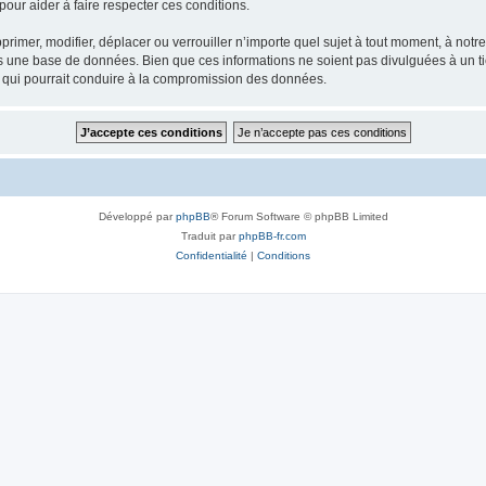
our aider à faire respecter ces conditions.
rimer, modifier, déplacer ou verrouiller n’importe quel sujet à tout moment, à not
ns une base de données. Bien que ces informations ne soient pas divulguées à un 
e qui pourrait conduire à la compromission des données.
Développé par
phpBB
® Forum Software © phpBB Limited
Traduit par
phpBB-fr.com
Confidentialité
|
Conditions