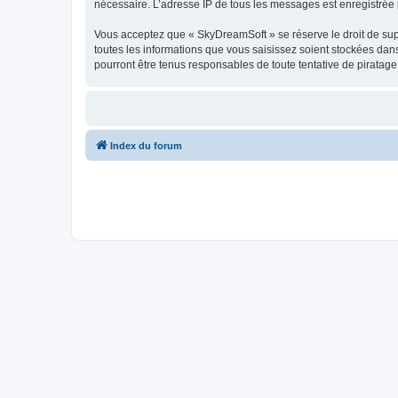
nécessaire. L’adresse IP de tous les messages est enregistrée p
Vous acceptez que « SkyDreamSoft » se réserve le droit de supp
toutes les informations que vous saisissez soient stockées da
pourront être tenus responsables de toute tentative de piratag
Index du forum