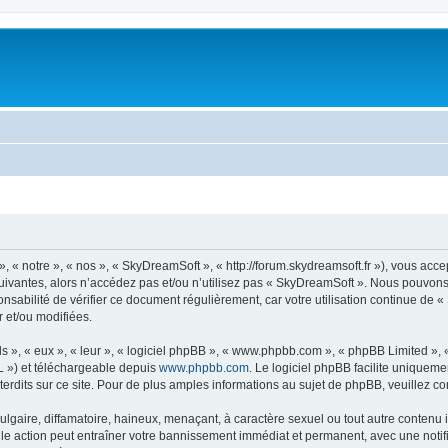
« notre », « nos », « SkyDreamSoft », « http://forum.skydreamsoft.fr »), vous accep
suivantes, alors n’accédez pas et/ou n’utilisez pas « SkyDreamSoft ». Nous pouvons 
onsabilité de vérifier ce document régulièrement, car votre utilisation continue de 
r et/ou modifiées.
s », « eux », « leur », « logiciel phpBB », « www.phpbb.com », « phpBB Limited »,
L ») et téléchargeable depuis
www.phpbb.com
. Le logiciel phpBB facilite uniqueme
dits sur ce site. Pour de plus amples informations au sujet de phpBB, veuillez co
gaire, diffamatoire, haineux, menaçant, à caractère sexuel ou tout autre contenu ill
le action peut entraîner votre bannissement immédiat et permanent, avec une notific