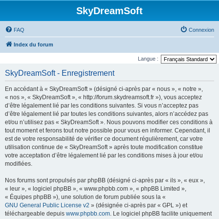
SkyDreamSoft
FAQ
Connexion
Index du forum
Langue :
SkyDreamSoft - Enregistrement
En accédant à « SkyDreamSoft » (désigné ci-après par « nous », « notre »,
« nos », « SkyDreamSoft », « http://forum.skydreamsoft.fr »), vous acceptez
d’être légalement lié par les conditions suivantes. Si vous n’acceptez pas
d’être légalement lié par toutes les conditions suivantes, alors n’accédez pas
et/ou n’utilisez pas « SkyDreamSoft ». Nous pouvons modifier ces conditions à
tout moment et ferons tout notre possible pour vous en informer. Cependant, il
est de votre responsabilité de vérifier ce document régulièrement, car votre
utilisation continue de « SkyDreamSoft » après toute modification constitue
votre acceptation d’être légalement lié par les conditions mises à jour et/ou
modifiées.
Nos forums sont propulsés par phpBB (désigné ci-après par « ils », « eux »,
« leur », « logiciel phpBB », « www.phpbb.com », « phpBB Limited »,
« Équipes phpBB »), une solution de forum publiée sous la «
GNU General Public License v2
» (désignée ci-après par « GPL ») et
téléchargeable depuis
www.phpbb.com
. Le logiciel phpBB facilite uniquement