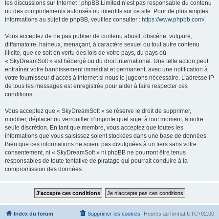
les discussions sur Internet ; phpBB Limited n’est pas responsable du contenu
ou des comportements autorisés ou interdits sur ce site. Pour de plus amples
informations au sujet de phpBB, veuillez consulter :
https://www.phpbb.com/
.
Vous acceptez de ne pas publier de contenu abusif, obscène, vulgaire,
diffamatoire, haineux, menaçant, à caractère sexuel ou tout autre contenu
illicite, que ce soit en vertu des lois de votre pays, du pays où
« SkyDreamSoft » est hébergé ou du droit international. Une telle action peut
entraîner votre bannissement immédiat et permanent, avec une notification à
votre fournisseur d’accès à Internet si nous le jugeons nécessaire. L’adresse IP
de tous les messages est enregistrée pour aider à faire respecter ces
conditions.
Vous acceptez que « SkyDreamSoft » se réserve le droit de supprimer,
modifier, déplacer ou verrouiller n’importe quel sujet à tout moment, à notre
seule discrétion. En tant que membre, vous acceptez que toutes les
informations que vous saisissez soient stockées dans une base de données.
Bien que ces informations ne soient pas divulguées à un tiers sans votre
consentement, ni « SkyDreamSoft » ni phpBB ne pourront être tenus
responsables de toute tentative de piratage qui pourrait conduire à la
compromission des données.
Index du forum
Supprimer les cookies
Heures au format
UTC+02:00