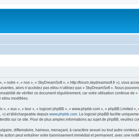
« notre », « nos », « SkyDreamSoft », « http://forum.skydreamsoft.fr »), vous accep
suivantes, alors n’accédez pas et/ou n’utilisez pas « SkyDreamSoft ». Nous pouvons 
onsabilité de vérifier ce document régulièrement, car votre utilisation continue de 
r et/ou modifiées.
s », « eux », « leur », « logiciel phpBB », « www.phpbb.com », « phpBB Limited »,
L ») et téléchargeable depuis
www.phpbb.com
. Le logiciel phpBB facilite uniqueme
dits sur ce site. Pour de plus amples informations au sujet de phpBB, veuillez co
gaire, diffamatoire, haineux, menaçant, à caractère sexuel ou tout autre contenu ill
le action peut entraîner votre bannissement immédiat et permanent, avec une notific