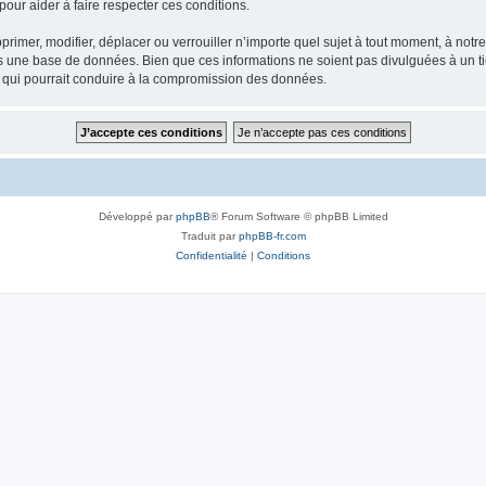
our aider à faire respecter ces conditions.
rimer, modifier, déplacer ou verrouiller n’importe quel sujet à tout moment, à not
ns une base de données. Bien que ces informations ne soient pas divulguées à un 
e qui pourrait conduire à la compromission des données.
Développé par
phpBB
® Forum Software © phpBB Limited
Traduit par
phpBB-fr.com
Confidentialité
|
Conditions