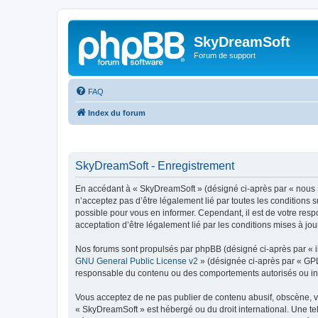
SkyDreamSoft
Forum de support
FAQ
Index du forum
SkyDreamSoft - Enregistrement
En accédant à « SkyDreamSoft » (désigné ci-après par « nous », 
n’acceptez pas d’être légalement lié par toutes les conditions 
possible pour vous en informer. Cependant, il est de votre resp
acceptation d’être légalement lié par les conditions mises à jou
Nos forums sont propulsés par phpBB (désigné ci-après par « il
GNU General Public License v2
» (désignée ci-après par « GP
responsable du contenu ou des comportements autorisés ou inter
Vous acceptez de ne pas publier de contenu abusif, obscène, vul
« SkyDreamSoft » est hébergé ou du droit international. Une tel