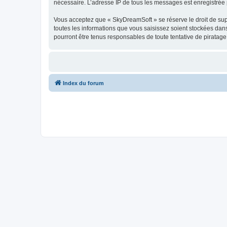
nécessaire. L’adresse IP de tous les messages est enregistrée p
Vous acceptez que « SkyDreamSoft » se réserve le droit de supp
toutes les informations que vous saisissez soient stockées da
pourront être tenus responsables de toute tentative de piratag
Index du forum