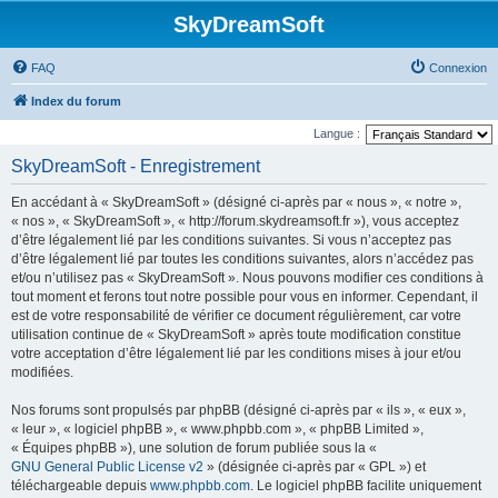
SkyDreamSoft
FAQ
Connexion
Index du forum
Langue :
SkyDreamSoft - Enregistrement
En accédant à « SkyDreamSoft » (désigné ci-après par « nous », « notre »,
« nos », « SkyDreamSoft », « http://forum.skydreamsoft.fr »), vous acceptez
d’être légalement lié par les conditions suivantes. Si vous n’acceptez pas
d’être légalement lié par toutes les conditions suivantes, alors n’accédez pas
et/ou n’utilisez pas « SkyDreamSoft ». Nous pouvons modifier ces conditions à
tout moment et ferons tout notre possible pour vous en informer. Cependant, il
est de votre responsabilité de vérifier ce document régulièrement, car votre
utilisation continue de « SkyDreamSoft » après toute modification constitue
votre acceptation d’être légalement lié par les conditions mises à jour et/ou
modifiées.
Nos forums sont propulsés par phpBB (désigné ci-après par « ils », « eux »,
« leur », « logiciel phpBB », « www.phpbb.com », « phpBB Limited »,
« Équipes phpBB »), une solution de forum publiée sous la «
GNU General Public License v2
» (désignée ci-après par « GPL ») et
téléchargeable depuis
www.phpbb.com
. Le logiciel phpBB facilite uniquement