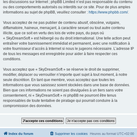
les discussions sur Internet ; phpBB Limited n’est pas responsable du contenu
ou des comportements autorisés ou interdits sur ce site. Pour de plus amples
informations au sujet de phpBB, veuillez consulter :
https://www.phpbb.com/
.
Vous acceptez de ne pas publier de contenu abusif, obscène, vulgaire,
diffamatoire, haineux, menaçant, à caractère sexuel ou tout autre contenu
illicite, que ce soit en vertu des lois de votre pays, du pays où
« SkyDreamSoft » est hébergé ou du droit international. Une telle action peut
entraîner votre bannissement immédiat et permanent, avec une notification à
votre fournisseur d’accès à Internet si nous le jugeons nécessaire. L’adresse IP
de tous les messages est enregistrée pour aider à faire respecter ces
conditions.
Vous acceptez que « SkyDreamSoft » se réserve le droit de supprimer,
modifier, déplacer ou verrouiller n’importe quel sujet à tout moment, à notre
seule discrétion. En tant que membre, vous acceptez que toutes les
informations que vous saisissez soient stockées dans une base de données.
Bien que ces informations ne soient pas divulguées à un tiers sans votre
consentement, ni « SkyDreamSoft » ni phpBB ne pourront être tenus
responsables de toute tentative de piratage qui pourrait conduire à la
compromission des données.
Index du forum
Supprimer les cookies
Heures au format
UTC+02:00