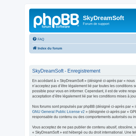
SkyDreamSoft
Forum de support
FAQ
Index du forum
SkyDreamSoft - Enregistrement
En accédant à « SkyDreamSoft » (désigné ci-après par « nous », 
n’acceptez pas d’être légalement lié par toutes les conditions 
possible pour vous en informer. Cependant, il est de votre resp
acceptation d’être légalement lié par les conditions mises à jou
Nos forums sont propulsés par phpBB (désigné ci-après par « il
GNU General Public License v2
» (désignée ci-après par « GP
responsable du contenu ou des comportements autorisés ou inter
Vous acceptez de ne pas publier de contenu abusif, obscène, vul
« SkyDreamSoft » est hébergé ou du droit international. Une tel