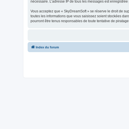
nécessaire. L’adresse IP de tous les messages est enregistrée p
Vous acceptez que « SkyDreamSoft » se réserve le droit de supp
toutes les informations que vous saisissez soient stockées da
pourront être tenus responsables de toute tentative de piratag
Index du forum