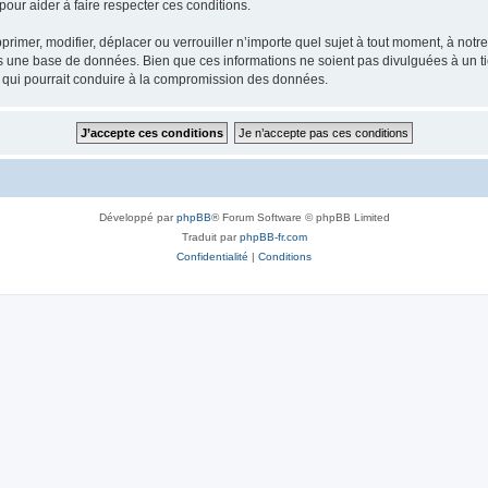
our aider à faire respecter ces conditions.
rimer, modifier, déplacer ou verrouiller n’importe quel sujet à tout moment, à not
ns une base de données. Bien que ces informations ne soient pas divulguées à un 
e qui pourrait conduire à la compromission des données.
Développé par
phpBB
® Forum Software © phpBB Limited
Traduit par
phpBB-fr.com
Confidentialité
|
Conditions