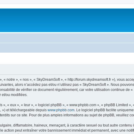
« notre », « nos », « SkyDreamSoft », « http://forum.skydreamsoft.fr »), vous accep
suivantes, alors n’accédez pas et/ou n’utilisez pas « SkyDreamSoft ». Nous pouvons 
onsabilité de vérifier ce document régulièrement, car votre utilisation continue de 
r et/ou modifiées.
s », « eux », « leur », « logiciel phpBB », « www.phpbb.com », « phpBB Limited »,
L ») et téléchargeable depuis
www.phpbb.com
. Le logiciel phpBB facilite uniqueme
dits sur ce site. Pour de plus amples informations au sujet de phpBB, veuillez co
gaire, diffamatoire, haineux, menaçant, à caractère sexuel ou tout autre contenu ill
le action peut entraîner votre bannissement immédiat et permanent, avec une notific