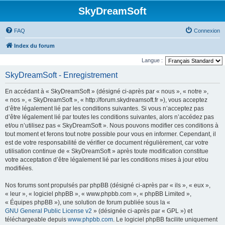
SkyDreamSoft
FAQ
Connexion
Index du forum
Langue :
SkyDreamSoft - Enregistrement
En accédant à « SkyDreamSoft » (désigné ci-après par « nous », « notre »,
« nos », « SkyDreamSoft », « http://forum.skydreamsoft.fr »), vous acceptez
d’être légalement lié par les conditions suivantes. Si vous n’acceptez pas
d’être légalement lié par toutes les conditions suivantes, alors n’accédez pas
et/ou n’utilisez pas « SkyDreamSoft ». Nous pouvons modifier ces conditions à
tout moment et ferons tout notre possible pour vous en informer. Cependant, il
est de votre responsabilité de vérifier ce document régulièrement, car votre
utilisation continue de « SkyDreamSoft » après toute modification constitue
votre acceptation d’être légalement lié par les conditions mises à jour et/ou
modifiées.
Nos forums sont propulsés par phpBB (désigné ci-après par « ils », « eux »,
« leur », « logiciel phpBB », « www.phpbb.com », « phpBB Limited »,
« Équipes phpBB »), une solution de forum publiée sous la «
GNU General Public License v2
» (désignée ci-après par « GPL ») et
téléchargeable depuis
www.phpbb.com
. Le logiciel phpBB facilite uniquement