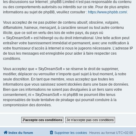
les discussions sur Internet ; phpBB Limited n’est pas responsable du contenu
ou des comportements autorisés ou interdits sur ce site. Pour de plus amples
informations au sujet de phpBB, veuillez consulter :
https://www.phpbb.com/
.
Vous acceptez de ne pas publier de contenu abusif, obscène, vulgaire,
diffamatoire, haineux, menaçant, à caractère sexuel ou tout autre contenu
illicite, que ce soit en vertu des lois de votre pays, du pays où
« SkyDreamSoft » est hébergé ou du droit international. Une telle action peut
entraîner votre bannissement immédiat et permanent, avec une notification à
votre fournisseur d’accès à Internet si nous le jugeons nécessaire. L’adresse IP
de tous les messages est enregistrée pour aider à faire respecter ces
conditions.
Vous acceptez que « SkyDreamSoft » se réserve le droit de supprimer,
modifier, déplacer ou verrouiller n’importe quel sujet à tout moment, à notre
seule discrétion. En tant que membre, vous acceptez que toutes les
informations que vous saisissez soient stockées dans une base de données.
Bien que ces informations ne soient pas divulguées à un tiers sans votre
consentement, ni « SkyDreamSoft » ni phpBB ne pourront être tenus
responsables de toute tentative de piratage qui pourrait conduire à la
compromission des données.
Index du forum
Supprimer les cookies
Heures au format
UTC+02:00