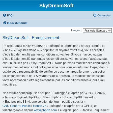
SkyDreamSoft
FAQ
Connexion
Index du forum
Langue :
SkyDreamSoft - Enregistrement
En accédant à « SkyDreamSoft » (désigné ci-après par « nous », « notre »,
« nos », « SkyDreamSoft », « http://forum.skydreamsoft.fr »), vous acceptez
d’être légalement lié par les conditions suivantes. Si vous n’acceptez pas
d’être légalement lié par toutes les conditions suivantes, alors n’accédez pas
et/ou n’utilisez pas « SkyDreamSoft ». Nous pouvons modifier ces conditions à
tout moment et ferons tout notre possible pour vous en informer. Cependant, il
est de votre responsabilité de vérifier ce document régulièrement, car votre
utilisation continue de « SkyDreamSoft » après toute modification constitue
votre acceptation d’être légalement lié par les conditions mises à jour et/ou
modifiées.
Nos forums sont propulsés par phpBB (désigné ci-après par « ils », « eux »,
« leur », « logiciel phpBB », « www.phpbb.com », « phpBB Limited »,
« Équipes phpBB »), une solution de forum publiée sous la «
GNU General Public License v2
» (désignée ci-après par « GPL ») et
téléchargeable depuis
www.phpbb.com
. Le logiciel phpBB facilite uniquement