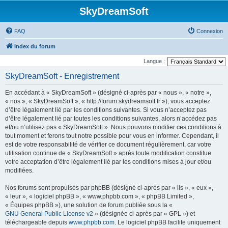
SkyDreamSoft
FAQ
Connexion
Index du forum
Langue :
SkyDreamSoft - Enregistrement
En accédant à « SkyDreamSoft » (désigné ci-après par « nous », « notre »,
« nos », « SkyDreamSoft », « http://forum.skydreamsoft.fr »), vous acceptez
d’être légalement lié par les conditions suivantes. Si vous n’acceptez pas
d’être légalement lié par toutes les conditions suivantes, alors n’accédez pas
et/ou n’utilisez pas « SkyDreamSoft ». Nous pouvons modifier ces conditions à
tout moment et ferons tout notre possible pour vous en informer. Cependant, il
est de votre responsabilité de vérifier ce document régulièrement, car votre
utilisation continue de « SkyDreamSoft » après toute modification constitue
votre acceptation d’être légalement lié par les conditions mises à jour et/ou
modifiées.
Nos forums sont propulsés par phpBB (désigné ci-après par « ils », « eux »,
« leur », « logiciel phpBB », « www.phpbb.com », « phpBB Limited »,
« Équipes phpBB »), une solution de forum publiée sous la «
GNU General Public License v2
» (désignée ci-après par « GPL ») et
téléchargeable depuis
www.phpbb.com
. Le logiciel phpBB facilite uniquement