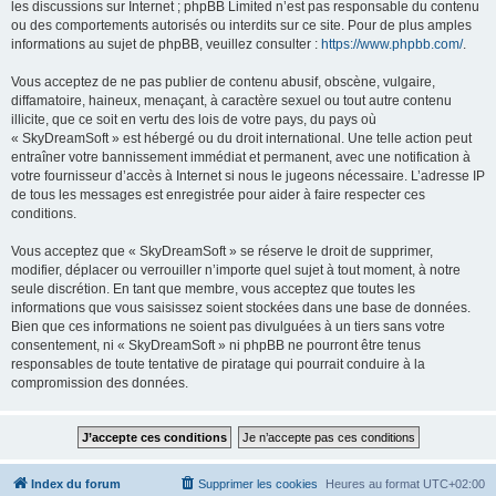
les discussions sur Internet ; phpBB Limited n’est pas responsable du contenu
ou des comportements autorisés ou interdits sur ce site. Pour de plus amples
informations au sujet de phpBB, veuillez consulter :
https://www.phpbb.com/
.
Vous acceptez de ne pas publier de contenu abusif, obscène, vulgaire,
diffamatoire, haineux, menaçant, à caractère sexuel ou tout autre contenu
illicite, que ce soit en vertu des lois de votre pays, du pays où
« SkyDreamSoft » est hébergé ou du droit international. Une telle action peut
entraîner votre bannissement immédiat et permanent, avec une notification à
votre fournisseur d’accès à Internet si nous le jugeons nécessaire. L’adresse IP
de tous les messages est enregistrée pour aider à faire respecter ces
conditions.
Vous acceptez que « SkyDreamSoft » se réserve le droit de supprimer,
modifier, déplacer ou verrouiller n’importe quel sujet à tout moment, à notre
seule discrétion. En tant que membre, vous acceptez que toutes les
informations que vous saisissez soient stockées dans une base de données.
Bien que ces informations ne soient pas divulguées à un tiers sans votre
consentement, ni « SkyDreamSoft » ni phpBB ne pourront être tenus
responsables de toute tentative de piratage qui pourrait conduire à la
compromission des données.
Index du forum
Supprimer les cookies
Heures au format
UTC+02:00