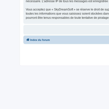
nécessaire. L’adresse IP de tous les messages est enregistrée p
Vous acceptez que « SkyDreamSoft » se réserve le droit de supp
toutes les informations que vous saisissez soient stockées da
pourront être tenus responsables de toute tentative de piratag
Index du forum