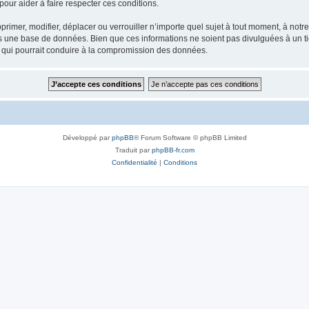
our aider à faire respecter ces conditions.
rimer, modifier, déplacer ou verrouiller n’importe quel sujet à tout moment, à not
ns une base de données. Bien que ces informations ne soient pas divulguées à un 
e qui pourrait conduire à la compromission des données.
Développé par
phpBB
® Forum Software © phpBB Limited
Traduit par
phpBB-fr.com
Confidentialité
|
Conditions