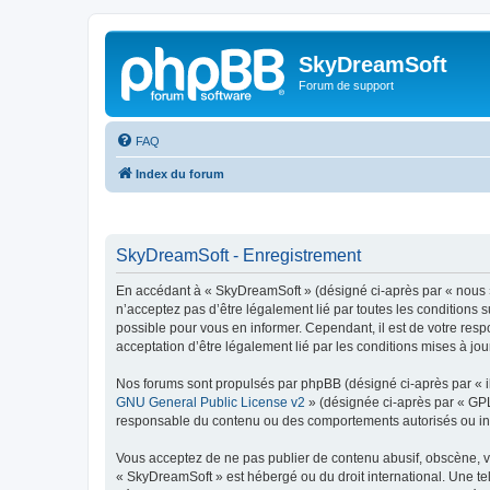
SkyDreamSoft
Forum de support
FAQ
Index du forum
SkyDreamSoft - Enregistrement
En accédant à « SkyDreamSoft » (désigné ci-après par « nous », 
n’acceptez pas d’être légalement lié par toutes les conditions 
possible pour vous en informer. Cependant, il est de votre resp
acceptation d’être légalement lié par les conditions mises à jou
Nos forums sont propulsés par phpBB (désigné ci-après par « il
GNU General Public License v2
» (désignée ci-après par « GP
responsable du contenu ou des comportements autorisés ou inter
Vous acceptez de ne pas publier de contenu abusif, obscène, vul
« SkyDreamSoft » est hébergé ou du droit international. Une tel