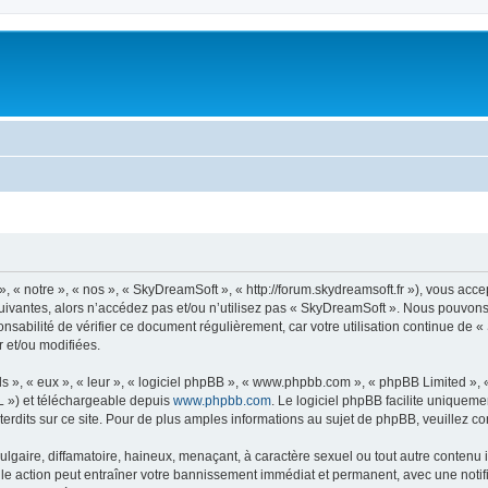
« notre », « nos », « SkyDreamSoft », « http://forum.skydreamsoft.fr »), vous accep
suivantes, alors n’accédez pas et/ou n’utilisez pas « SkyDreamSoft ». Nous pouvons 
onsabilité de vérifier ce document régulièrement, car votre utilisation continue de 
r et/ou modifiées.
s », « eux », « leur », « logiciel phpBB », « www.phpbb.com », « phpBB Limited »,
L ») et téléchargeable depuis
www.phpbb.com
. Le logiciel phpBB facilite uniqueme
dits sur ce site. Pour de plus amples informations au sujet de phpBB, veuillez co
gaire, diffamatoire, haineux, menaçant, à caractère sexuel ou tout autre contenu ill
le action peut entraîner votre bannissement immédiat et permanent, avec une notific