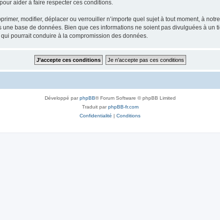
our aider à faire respecter ces conditions.
rimer, modifier, déplacer ou verrouiller n’importe quel sujet à tout moment, à not
ns une base de données. Bien que ces informations ne soient pas divulguées à un 
e qui pourrait conduire à la compromission des données.
Développé par
phpBB
® Forum Software © phpBB Limited
Traduit par
phpBB-fr.com
Confidentialité
|
Conditions