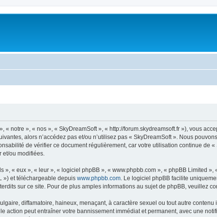
« notre », « nos », « SkyDreamSoft », « http://forum.skydreamsoft.fr »), vous accep
suivantes, alors n’accédez pas et/ou n’utilisez pas « SkyDreamSoft ». Nous pouvons 
onsabilité de vérifier ce document régulièrement, car votre utilisation continue de 
r et/ou modifiées.
s », « eux », « leur », « logiciel phpBB », « www.phpbb.com », « phpBB Limited »,
L ») et téléchargeable depuis
www.phpbb.com
. Le logiciel phpBB facilite uniqueme
dits sur ce site. Pour de plus amples informations au sujet de phpBB, veuillez co
gaire, diffamatoire, haineux, menaçant, à caractère sexuel ou tout autre contenu ill
le action peut entraîner votre bannissement immédiat et permanent, avec une notific