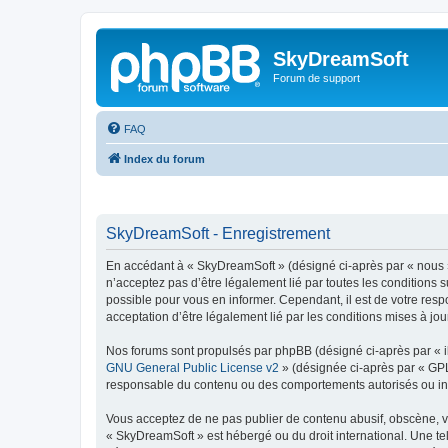
SkyDreamSoft
Forum de support
FAQ
Index du forum
SkyDreamSoft - Enregistrement
En accédant à « SkyDreamSoft » (désigné ci-après par « nous », 
n’acceptez pas d’être légalement lié par toutes les conditions 
possible pour vous en informer. Cependant, il est de votre resp
acceptation d’être légalement lié par les conditions mises à jou
Nos forums sont propulsés par phpBB (désigné ci-après par « il
GNU General Public License v2
» (désignée ci-après par « GP
responsable du contenu ou des comportements autorisés ou inter
Vous acceptez de ne pas publier de contenu abusif, obscène, vul
« SkyDreamSoft » est hébergé ou du droit international. Une tel