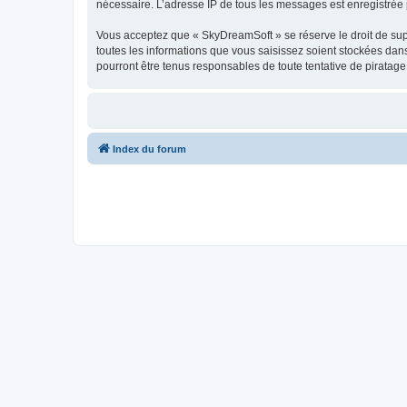
nécessaire. L’adresse IP de tous les messages est enregistrée p
Vous acceptez que « SkyDreamSoft » se réserve le droit de supp
toutes les informations que vous saisissez soient stockées da
pourront être tenus responsables de toute tentative de piratag
Index du forum