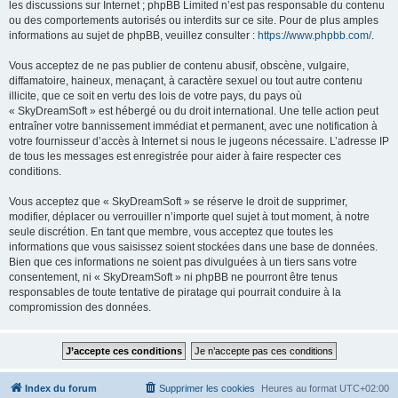
les discussions sur Internet ; phpBB Limited n’est pas responsable du contenu
ou des comportements autorisés ou interdits sur ce site. Pour de plus amples
informations au sujet de phpBB, veuillez consulter :
https://www.phpbb.com/
.
Vous acceptez de ne pas publier de contenu abusif, obscène, vulgaire,
diffamatoire, haineux, menaçant, à caractère sexuel ou tout autre contenu
illicite, que ce soit en vertu des lois de votre pays, du pays où
« SkyDreamSoft » est hébergé ou du droit international. Une telle action peut
entraîner votre bannissement immédiat et permanent, avec une notification à
votre fournisseur d’accès à Internet si nous le jugeons nécessaire. L’adresse IP
de tous les messages est enregistrée pour aider à faire respecter ces
conditions.
Vous acceptez que « SkyDreamSoft » se réserve le droit de supprimer,
modifier, déplacer ou verrouiller n’importe quel sujet à tout moment, à notre
seule discrétion. En tant que membre, vous acceptez que toutes les
informations que vous saisissez soient stockées dans une base de données.
Bien que ces informations ne soient pas divulguées à un tiers sans votre
consentement, ni « SkyDreamSoft » ni phpBB ne pourront être tenus
responsables de toute tentative de piratage qui pourrait conduire à la
compromission des données.
Index du forum
Supprimer les cookies
Heures au format
UTC+02:00