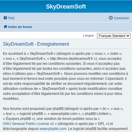
SkyDreamSoft
FAQ
Connexion
Index du forum
Langue :
SkyDreamSoft - Enregistrement
En accédant à « SkyDreamSoft » (désigné ci-après par « nous », « notre »,
« nos », « SkyDreamSoft », « http://forum.skydreamsoft.fr »), vous acceptez
d’être légalement lié par les conditions suivantes. Si vous n’acceptez pas
d’être légalement lié par toutes les conditions suivantes, alors n’accédez pas
et/ou n’utilisez pas « SkyDreamSoft ». Nous pouvons modifier ces conditions à
tout moment et ferons tout notre possible pour vous en informer. Cependant, il
est de votre responsabilité de vérifier ce document régulièrement, car votre
utilisation continue de « SkyDreamSoft » après toute modification constitue
votre acceptation d’être légalement lié par les conditions mises à jour et/ou
modifiées.
Nos forums sont propulsés par phpBB (désigné ci-après par « ils », « eux »,
« leur », « logiciel phpBB », « www.phpbb.com », « phpBB Limited »,
« Équipes phpBB »), une solution de forum publiée sous la «
GNU General Public License v2
» (désignée ci-après par « GPL ») et
téléchargeable depuis
www.phpbb.com
. Le logiciel phpBB facilite uniquement