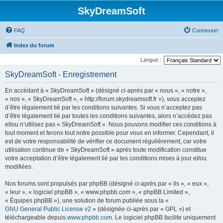
SkyDreamSoft
FAQ
Connexion
Index du forum
Langue :
SkyDreamSoft - Enregistrement
En accédant à « SkyDreamSoft » (désigné ci-après par « nous », « notre »,
« nos », « SkyDreamSoft », « http://forum.skydreamsoft.fr »), vous acceptez
d’être légalement lié par les conditions suivantes. Si vous n’acceptez pas
d’être légalement lié par toutes les conditions suivantes, alors n’accédez pas
et/ou n’utilisez pas « SkyDreamSoft ». Nous pouvons modifier ces conditions à
tout moment et ferons tout notre possible pour vous en informer. Cependant, il
est de votre responsabilité de vérifier ce document régulièrement, car votre
utilisation continue de « SkyDreamSoft » après toute modification constitue
votre acceptation d’être légalement lié par les conditions mises à jour et/ou
modifiées.
Nos forums sont propulsés par phpBB (désigné ci-après par « ils », « eux »,
« leur », « logiciel phpBB », « www.phpbb.com », « phpBB Limited »,
« Équipes phpBB »), une solution de forum publiée sous la «
GNU General Public License v2
» (désignée ci-après par « GPL ») et
téléchargeable depuis
www.phpbb.com
. Le logiciel phpBB facilite uniquement