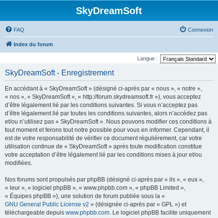
SkyDreamSoft
FAQ
Connexion
Index du forum
Langue :
SkyDreamSoft - Enregistrement
En accédant à « SkyDreamSoft » (désigné ci-après par « nous », « notre »,
« nos », « SkyDreamSoft », « http://forum.skydreamsoft.fr »), vous acceptez
d’être légalement lié par les conditions suivantes. Si vous n’acceptez pas
d’être légalement lié par toutes les conditions suivantes, alors n’accédez pas
et/ou n’utilisez pas « SkyDreamSoft ». Nous pouvons modifier ces conditions à
tout moment et ferons tout notre possible pour vous en informer. Cependant, il
est de votre responsabilité de vérifier ce document régulièrement, car votre
utilisation continue de « SkyDreamSoft » après toute modification constitue
votre acceptation d’être légalement lié par les conditions mises à jour et/ou
modifiées.
Nos forums sont propulsés par phpBB (désigné ci-après par « ils », « eux »,
« leur », « logiciel phpBB », « www.phpbb.com », « phpBB Limited »,
« Équipes phpBB »), une solution de forum publiée sous la «
GNU General Public License v2
» (désignée ci-après par « GPL ») et
téléchargeable depuis
www.phpbb.com
. Le logiciel phpBB facilite uniquement