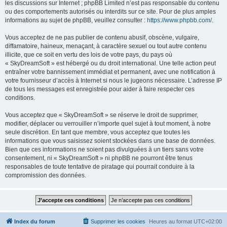
les discussions sur Internet ; phpBB Limited n’est pas responsable du contenu
ou des comportements autorisés ou interdits sur ce site. Pour de plus amples
informations au sujet de phpBB, veuillez consulter :
https://www.phpbb.com/
.
Vous acceptez de ne pas publier de contenu abusif, obscène, vulgaire,
diffamatoire, haineux, menaçant, à caractère sexuel ou tout autre contenu
illicite, que ce soit en vertu des lois de votre pays, du pays où
« SkyDreamSoft » est hébergé ou du droit international. Une telle action peut
entraîner votre bannissement immédiat et permanent, avec une notification à
votre fournisseur d’accès à Internet si nous le jugeons nécessaire. L’adresse IP
de tous les messages est enregistrée pour aider à faire respecter ces
conditions.
Vous acceptez que « SkyDreamSoft » se réserve le droit de supprimer,
modifier, déplacer ou verrouiller n’importe quel sujet à tout moment, à notre
seule discrétion. En tant que membre, vous acceptez que toutes les
informations que vous saisissez soient stockées dans une base de données.
Bien que ces informations ne soient pas divulguées à un tiers sans votre
consentement, ni « SkyDreamSoft » ni phpBB ne pourront être tenus
responsables de toute tentative de piratage qui pourrait conduire à la
compromission des données.
Index du forum
Supprimer les cookies
Heures au format
UTC+02:00