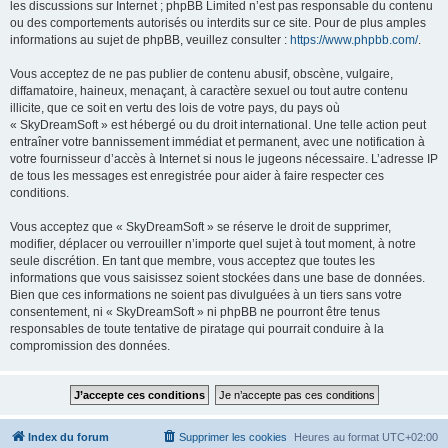
les discussions sur Internet ; phpBB Limited n’est pas responsable du contenu
ou des comportements autorisés ou interdits sur ce site. Pour de plus amples
informations au sujet de phpBB, veuillez consulter :
https://www.phpbb.com/
.
Vous acceptez de ne pas publier de contenu abusif, obscène, vulgaire,
diffamatoire, haineux, menaçant, à caractère sexuel ou tout autre contenu
illicite, que ce soit en vertu des lois de votre pays, du pays où
« SkyDreamSoft » est hébergé ou du droit international. Une telle action peut
entraîner votre bannissement immédiat et permanent, avec une notification à
votre fournisseur d’accès à Internet si nous le jugeons nécessaire. L’adresse IP
de tous les messages est enregistrée pour aider à faire respecter ces
conditions.
Vous acceptez que « SkyDreamSoft » se réserve le droit de supprimer,
modifier, déplacer ou verrouiller n’importe quel sujet à tout moment, à notre
seule discrétion. En tant que membre, vous acceptez que toutes les
informations que vous saisissez soient stockées dans une base de données.
Bien que ces informations ne soient pas divulguées à un tiers sans votre
consentement, ni « SkyDreamSoft » ni phpBB ne pourront être tenus
responsables de toute tentative de piratage qui pourrait conduire à la
compromission des données.
Index du forum
Supprimer les cookies
Heures au format
UTC+02:00