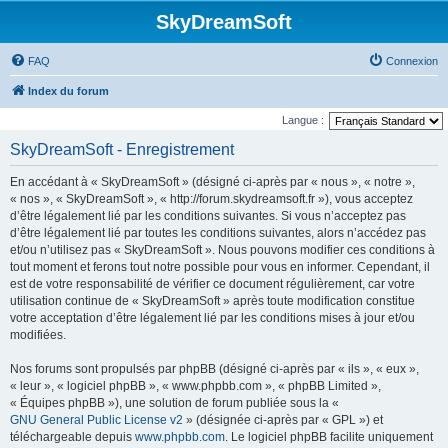
SkyDreamSoft
FAQ
Connexion
Index du forum
Langue :
SkyDreamSoft - Enregistrement
En accédant à « SkyDreamSoft » (désigné ci-après par « nous », « notre »,
« nos », « SkyDreamSoft », « http://forum.skydreamsoft.fr »), vous acceptez
d’être légalement lié par les conditions suivantes. Si vous n’acceptez pas
d’être légalement lié par toutes les conditions suivantes, alors n’accédez pas
et/ou n’utilisez pas « SkyDreamSoft ». Nous pouvons modifier ces conditions à
tout moment et ferons tout notre possible pour vous en informer. Cependant, il
est de votre responsabilité de vérifier ce document régulièrement, car votre
utilisation continue de « SkyDreamSoft » après toute modification constitue
votre acceptation d’être légalement lié par les conditions mises à jour et/ou
modifiées.
Nos forums sont propulsés par phpBB (désigné ci-après par « ils », « eux »,
« leur », « logiciel phpBB », « www.phpbb.com », « phpBB Limited »,
« Équipes phpBB »), une solution de forum publiée sous la «
GNU General Public License v2
» (désignée ci-après par « GPL ») et
téléchargeable depuis
www.phpbb.com
. Le logiciel phpBB facilite uniquement