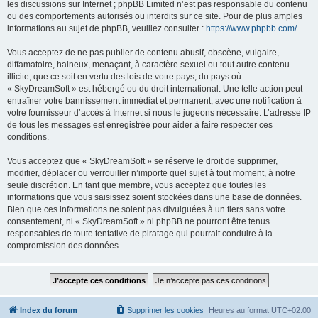
les discussions sur Internet ; phpBB Limited n’est pas responsable du contenu
ou des comportements autorisés ou interdits sur ce site. Pour de plus amples
informations au sujet de phpBB, veuillez consulter :
https://www.phpbb.com/
.
Vous acceptez de ne pas publier de contenu abusif, obscène, vulgaire,
diffamatoire, haineux, menaçant, à caractère sexuel ou tout autre contenu
illicite, que ce soit en vertu des lois de votre pays, du pays où
« SkyDreamSoft » est hébergé ou du droit international. Une telle action peut
entraîner votre bannissement immédiat et permanent, avec une notification à
votre fournisseur d’accès à Internet si nous le jugeons nécessaire. L’adresse IP
de tous les messages est enregistrée pour aider à faire respecter ces
conditions.
Vous acceptez que « SkyDreamSoft » se réserve le droit de supprimer,
modifier, déplacer ou verrouiller n’importe quel sujet à tout moment, à notre
seule discrétion. En tant que membre, vous acceptez que toutes les
informations que vous saisissez soient stockées dans une base de données.
Bien que ces informations ne soient pas divulguées à un tiers sans votre
consentement, ni « SkyDreamSoft » ni phpBB ne pourront être tenus
responsables de toute tentative de piratage qui pourrait conduire à la
compromission des données.
Index du forum
Supprimer les cookies
Heures au format
UTC+02:00