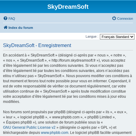
SkyDreamSoft
FAQ
Connexion
Index du forum
Langue :
SkyDreamSoft - Enregistrement
En accédant à « SkyDreamSoft » (désigné ci-après par « nous », « notre »,
« nos », « SkyDreamSoft », « http://forum.skydreamsoft.fr »), vous acceptez
d’être légalement lié par les conditions suivantes. Si vous n’acceptez pas
d’être légalement lié par toutes les conditions suivantes, alors n’accédez pas
et/ou n’utilisez pas « SkyDreamSoft ». Nous pouvons modifier ces conditions à
tout moment et ferons tout notre possible pour vous en informer. Cependant, il
est de votre responsabilité de vérifier ce document régulièrement, car votre
utilisation continue de « SkyDreamSoft » après toute modification constitue
votre acceptation d’être légalement lié par les conditions mises à jour et/ou
modifiées.
Nos forums sont propulsés par phpBB (désigné ci-après par « ils », « eux »,
« leur », « logiciel phpBB », « www.phpbb.com », « phpBB Limited »,
« Équipes phpBB »), une solution de forum publiée sous la «
GNU General Public License v2
» (désignée ci-après par « GPL ») et
téléchargeable depuis
www.phpbb.com
. Le logiciel phpBB facilite uniquement