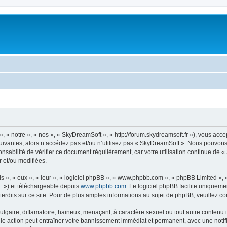
« notre », « nos », « SkyDreamSoft », « http://forum.skydreamsoft.fr »), vous accep
suivantes, alors n’accédez pas et/ou n’utilisez pas « SkyDreamSoft ». Nous pouvons 
onsabilité de vérifier ce document régulièrement, car votre utilisation continue de 
r et/ou modifiées.
s », « eux », « leur », « logiciel phpBB », « www.phpbb.com », « phpBB Limited »,
L ») et téléchargeable depuis
www.phpbb.com
. Le logiciel phpBB facilite uniqueme
dits sur ce site. Pour de plus amples informations au sujet de phpBB, veuillez co
gaire, diffamatoire, haineux, menaçant, à caractère sexuel ou tout autre contenu ill
le action peut entraîner votre bannissement immédiat et permanent, avec une notific