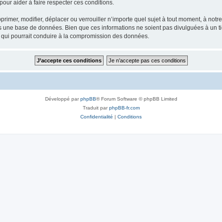
our aider à faire respecter ces conditions.
rimer, modifier, déplacer ou verrouiller n’importe quel sujet à tout moment, à not
ns une base de données. Bien que ces informations ne soient pas divulguées à un 
e qui pourrait conduire à la compromission des données.
Développé par
phpBB
® Forum Software © phpBB Limited
Traduit par
phpBB-fr.com
Confidentialité
|
Conditions