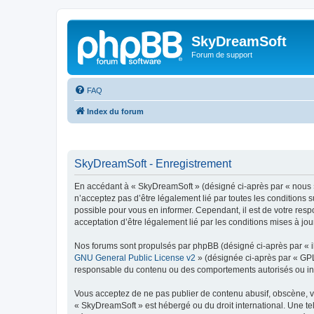
SkyDreamSoft
Forum de support
FAQ
Index du forum
SkyDreamSoft - Enregistrement
En accédant à « SkyDreamSoft » (désigné ci-après par « nous », 
n’acceptez pas d’être légalement lié par toutes les conditions 
possible pour vous en informer. Cependant, il est de votre resp
acceptation d’être légalement lié par les conditions mises à jou
Nos forums sont propulsés par phpBB (désigné ci-après par « il
GNU General Public License v2
» (désignée ci-après par « GP
responsable du contenu ou des comportements autorisés ou inter
Vous acceptez de ne pas publier de contenu abusif, obscène, vul
« SkyDreamSoft » est hébergé ou du droit international. Une tel