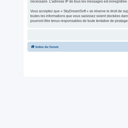
nécessaire. L’adresse IP de tous les messages est enregistrée p
Vous acceptez que « SkyDreamSoft » se réserve le droit de supp
toutes les informations que vous saisissez soient stockées da
pourront être tenus responsables de toute tentative de piratag
Index du forum