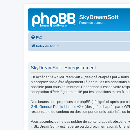
SkyDreamSoft
Forum de support
FAQ
Index du forum
SkyDreamSoft - Enregistrement
En accédant à « SkyDreamSoft » (désigné ci-après par « nous », 
n’acceptez pas d’être légalement lié par toutes les conditions 
possible pour vous en informer. Cependant, il est de votre resp
acceptation d’être légalement lié par les conditions mises à jou
Nos forums sont propulsés par phpBB (désigné ci-après par « il
GNU General Public License v2
» (désignée ci-après par « GP
responsable du contenu ou des comportements autorisés ou inter
Vous acceptez de ne pas publier de contenu abusif, obscène, vul
« SkyDreamSoft » est hébergé ou du droit international. Une tel