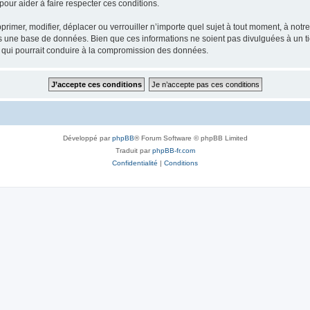
our aider à faire respecter ces conditions.
rimer, modifier, déplacer ou verrouiller n’importe quel sujet à tout moment, à not
ns une base de données. Bien que ces informations ne soient pas divulguées à un 
e qui pourrait conduire à la compromission des données.
Développé par
phpBB
® Forum Software © phpBB Limited
Traduit par
phpBB-fr.com
Confidentialité
|
Conditions