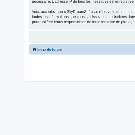
nécessaire. L’adresse IP de tous les messages est enregistrée p
Vous acceptez que « SkyDreamSoft » se réserve le droit de supp
toutes les informations que vous saisissez soient stockées da
pourront être tenus responsables de toute tentative de piratag
Index du forum