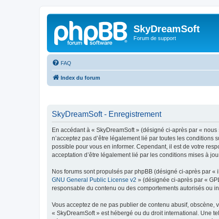
SkyDreamSoft
Forum de support
FAQ
Index du forum
SkyDreamSoft - Enregistrement
En accédant à « SkyDreamSoft » (désigné ci-après par « nous », 
n’acceptez pas d’être légalement lié par toutes les conditions 
possible pour vous en informer. Cependant, il est de votre resp
acceptation d’être légalement lié par les conditions mises à jou
Nos forums sont propulsés par phpBB (désigné ci-après par « il
GNU General Public License v2
» (désignée ci-après par « GP
responsable du contenu ou des comportements autorisés ou inter
Vous acceptez de ne pas publier de contenu abusif, obscène, vul
« SkyDreamSoft » est hébergé ou du droit international. Une tel