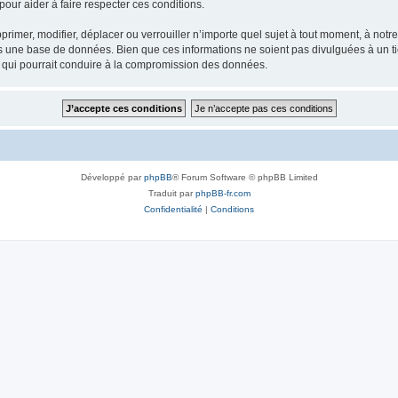
our aider à faire respecter ces conditions.
rimer, modifier, déplacer ou verrouiller n’importe quel sujet à tout moment, à not
ns une base de données. Bien que ces informations ne soient pas divulguées à un 
e qui pourrait conduire à la compromission des données.
Développé par
phpBB
® Forum Software © phpBB Limited
Traduit par
phpBB-fr.com
Confidentialité
|
Conditions