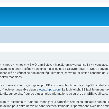
« notre », « nos », « SkyDreamSoft », « http://forum.skydreamsoft.fr »), vous accep
suivantes, alors n’accédez pas et/ou n’utilisez pas « SkyDreamSoft ». Nous pouvons 
onsabilité de vérifier ce document régulièrement, car votre utilisation continue de 
r et/ou modifiées.
s », « eux », « leur », « logiciel phpBB », « www.phpbb.com », « phpBB Limited »,
L ») et téléchargeable depuis
www.phpbb.com
. Le logiciel phpBB facilite uniqueme
dits sur ce site. Pour de plus amples informations au sujet de phpBB, veuillez co
gaire, diffamatoire, haineux, menaçant, à caractère sexuel ou tout autre contenu ill
le action peut entraîner votre bannissement immédiat et permanent, avec une notific