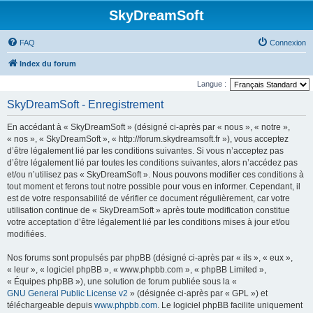
SkyDreamSoft
FAQ
Connexion
Index du forum
Langue :
SkyDreamSoft - Enregistrement
En accédant à « SkyDreamSoft » (désigné ci-après par « nous », « notre »,
« nos », « SkyDreamSoft », « http://forum.skydreamsoft.fr »), vous acceptez
d’être légalement lié par les conditions suivantes. Si vous n’acceptez pas
d’être légalement lié par toutes les conditions suivantes, alors n’accédez pas
et/ou n’utilisez pas « SkyDreamSoft ». Nous pouvons modifier ces conditions à
tout moment et ferons tout notre possible pour vous en informer. Cependant, il
est de votre responsabilité de vérifier ce document régulièrement, car votre
utilisation continue de « SkyDreamSoft » après toute modification constitue
votre acceptation d’être légalement lié par les conditions mises à jour et/ou
modifiées.
Nos forums sont propulsés par phpBB (désigné ci-après par « ils », « eux »,
« leur », « logiciel phpBB », « www.phpbb.com », « phpBB Limited »,
« Équipes phpBB »), une solution de forum publiée sous la «
GNU General Public License v2
» (désignée ci-après par « GPL ») et
téléchargeable depuis
www.phpbb.com
. Le logiciel phpBB facilite uniquement