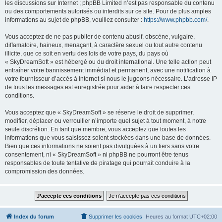
les discussions sur Internet ; phpBB Limited n’est pas responsable du contenu
ou des comportements autorisés ou interdits sur ce site. Pour de plus amples
informations au sujet de phpBB, veuillez consulter :
https://www.phpbb.com/
.
Vous acceptez de ne pas publier de contenu abusif, obscène, vulgaire,
diffamatoire, haineux, menaçant, à caractère sexuel ou tout autre contenu
illicite, que ce soit en vertu des lois de votre pays, du pays où
« SkyDreamSoft » est hébergé ou du droit international. Une telle action peut
entraîner votre bannissement immédiat et permanent, avec une notification à
votre fournisseur d’accès à Internet si nous le jugeons nécessaire. L’adresse IP
de tous les messages est enregistrée pour aider à faire respecter ces
conditions.
Vous acceptez que « SkyDreamSoft » se réserve le droit de supprimer,
modifier, déplacer ou verrouiller n’importe quel sujet à tout moment, à notre
seule discrétion. En tant que membre, vous acceptez que toutes les
informations que vous saisissez soient stockées dans une base de données.
Bien que ces informations ne soient pas divulguées à un tiers sans votre
consentement, ni « SkyDreamSoft » ni phpBB ne pourront être tenus
responsables de toute tentative de piratage qui pourrait conduire à la
compromission des données.
Index du forum
Supprimer les cookies
Heures au format
UTC+02:00