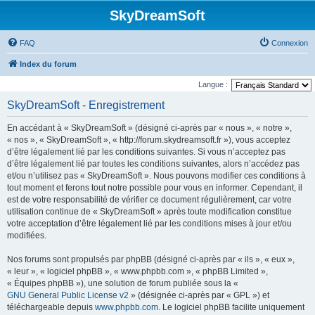
SkyDreamSoft
FAQ
Connexion
Index du forum
Langue :
SkyDreamSoft - Enregistrement
En accédant à « SkyDreamSoft » (désigné ci-après par « nous », « notre »,
« nos », « SkyDreamSoft », « http://forum.skydreamsoft.fr »), vous acceptez
d’être légalement lié par les conditions suivantes. Si vous n’acceptez pas
d’être légalement lié par toutes les conditions suivantes, alors n’accédez pas
et/ou n’utilisez pas « SkyDreamSoft ». Nous pouvons modifier ces conditions à
tout moment et ferons tout notre possible pour vous en informer. Cependant, il
est de votre responsabilité de vérifier ce document régulièrement, car votre
utilisation continue de « SkyDreamSoft » après toute modification constitue
votre acceptation d’être légalement lié par les conditions mises à jour et/ou
modifiées.
Nos forums sont propulsés par phpBB (désigné ci-après par « ils », « eux »,
« leur », « logiciel phpBB », « www.phpbb.com », « phpBB Limited »,
« Équipes phpBB »), une solution de forum publiée sous la «
GNU General Public License v2
» (désignée ci-après par « GPL ») et
téléchargeable depuis
www.phpbb.com
. Le logiciel phpBB facilite uniquement