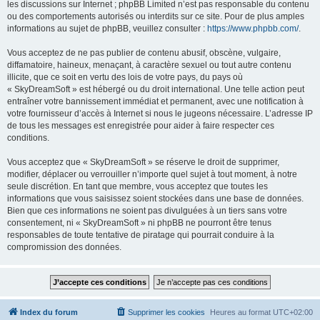
les discussions sur Internet ; phpBB Limited n’est pas responsable du contenu
ou des comportements autorisés ou interdits sur ce site. Pour de plus amples
informations au sujet de phpBB, veuillez consulter :
https://www.phpbb.com/
.
Vous acceptez de ne pas publier de contenu abusif, obscène, vulgaire,
diffamatoire, haineux, menaçant, à caractère sexuel ou tout autre contenu
illicite, que ce soit en vertu des lois de votre pays, du pays où
« SkyDreamSoft » est hébergé ou du droit international. Une telle action peut
entraîner votre bannissement immédiat et permanent, avec une notification à
votre fournisseur d’accès à Internet si nous le jugeons nécessaire. L’adresse IP
de tous les messages est enregistrée pour aider à faire respecter ces
conditions.
Vous acceptez que « SkyDreamSoft » se réserve le droit de supprimer,
modifier, déplacer ou verrouiller n’importe quel sujet à tout moment, à notre
seule discrétion. En tant que membre, vous acceptez que toutes les
informations que vous saisissez soient stockées dans une base de données.
Bien que ces informations ne soient pas divulguées à un tiers sans votre
consentement, ni « SkyDreamSoft » ni phpBB ne pourront être tenus
responsables de toute tentative de piratage qui pourrait conduire à la
compromission des données.
Index du forum
Supprimer les cookies
Heures au format
UTC+02:00