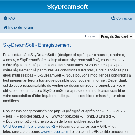
SkyDreamSoft
FAQ
Connexion
Index du forum
Langue :
SkyDreamSoft - Enregistrement
En accédant à « SkyDreamSoft » (désigné ci-après par « nous », « notre »,
« nos », « SkyDreamSoft », « http://forum.skydreamsoft.fr »), vous acceptez
d’être légalement lié par les conditions suivantes. Si vous n’acceptez pas
d’être légalement lié par toutes les conditions suivantes, alors n’accédez pas
et/ou n’utilisez pas « SkyDreamSoft ». Nous pouvons modifier ces conditions à
tout moment et ferons tout notre possible pour vous en informer. Cependant, il
est de votre responsabilité de vérifier ce document régulièrement, car votre
utilisation continue de « SkyDreamSoft » après toute modification constitue
votre acceptation d’être légalement lié par les conditions mises à jour et/ou
modifiées.
Nos forums sont propulsés par phpBB (désigné ci-après par « ils », « eux »,
« leur », « logiciel phpBB », « www.phpbb.com », « phpBB Limited »,
« Équipes phpBB »), une solution de forum publiée sous la «
GNU General Public License v2
» (désignée ci-après par « GPL ») et
téléchargeable depuis
www.phpbb.com
. Le logiciel phpBB facilite uniquement