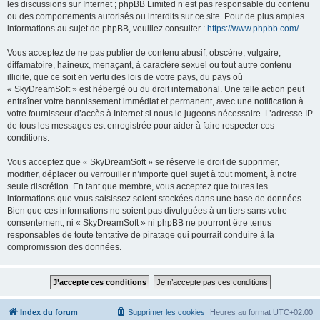
les discussions sur Internet ; phpBB Limited n’est pas responsable du contenu
ou des comportements autorisés ou interdits sur ce site. Pour de plus amples
informations au sujet de phpBB, veuillez consulter :
https://www.phpbb.com/
.
Vous acceptez de ne pas publier de contenu abusif, obscène, vulgaire,
diffamatoire, haineux, menaçant, à caractère sexuel ou tout autre contenu
illicite, que ce soit en vertu des lois de votre pays, du pays où
« SkyDreamSoft » est hébergé ou du droit international. Une telle action peut
entraîner votre bannissement immédiat et permanent, avec une notification à
votre fournisseur d’accès à Internet si nous le jugeons nécessaire. L’adresse IP
de tous les messages est enregistrée pour aider à faire respecter ces
conditions.
Vous acceptez que « SkyDreamSoft » se réserve le droit de supprimer,
modifier, déplacer ou verrouiller n’importe quel sujet à tout moment, à notre
seule discrétion. En tant que membre, vous acceptez que toutes les
informations que vous saisissez soient stockées dans une base de données.
Bien que ces informations ne soient pas divulguées à un tiers sans votre
consentement, ni « SkyDreamSoft » ni phpBB ne pourront être tenus
responsables de toute tentative de piratage qui pourrait conduire à la
compromission des données.
Index du forum
Supprimer les cookies
Heures au format
UTC+02:00