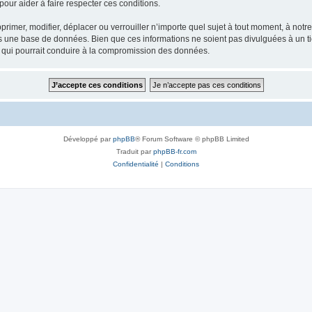
our aider à faire respecter ces conditions.
rimer, modifier, déplacer ou verrouiller n’importe quel sujet à tout moment, à not
ns une base de données. Bien que ces informations ne soient pas divulguées à un 
e qui pourrait conduire à la compromission des données.
Développé par
phpBB
® Forum Software © phpBB Limited
Traduit par
phpBB-fr.com
Confidentialité
|
Conditions