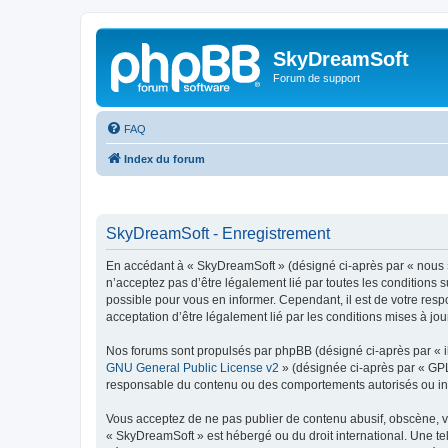
SkyDreamSoft
Forum de support
FAQ
Index du forum
SkyDreamSoft - Enregistrement
En accédant à « SkyDreamSoft » (désigné ci-après par « nous », 
n’acceptez pas d’être légalement lié par toutes les conditions 
possible pour vous en informer. Cependant, il est de votre resp
acceptation d’être légalement lié par les conditions mises à jou
Nos forums sont propulsés par phpBB (désigné ci-après par « il
GNU General Public License v2
» (désignée ci-après par « GP
responsable du contenu ou des comportements autorisés ou inter
Vous acceptez de ne pas publier de contenu abusif, obscène, vul
« SkyDreamSoft » est hébergé ou du droit international. Une tel