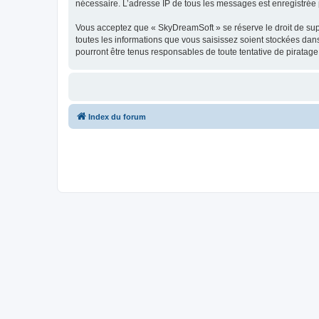
nécessaire. L’adresse IP de tous les messages est enregistrée p
Vous acceptez que « SkyDreamSoft » se réserve le droit de supp
toutes les informations que vous saisissez soient stockées da
pourront être tenus responsables de toute tentative de piratag
Index du forum