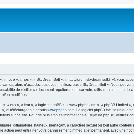
« notre », « nos », « SkyDreamSoft », « http://forum.skydreamsoft.fr »), vous accep
suivantes, alors n’accédez pas et/ou n’utilisez pas « SkyDreamSoft ». Nous pouvons 
onsabilité de vérifier ce document régulièrement, car votre utilisation continue de 
r et/ou modifiées.
s », « eux », « leur », « logiciel phpBB », « www.phpbb.com », « phpBB Limited »,
L ») et téléchargeable depuis
www.phpbb.com
. Le logiciel phpBB facilite uniqueme
dits sur ce site. Pour de plus amples informations au sujet de phpBB, veuillez co
gaire, diffamatoire, haineux, menaçant, à caractère sexuel ou tout autre contenu ill
le action peut entraîner votre bannissement immédiat et permanent, avec une notific