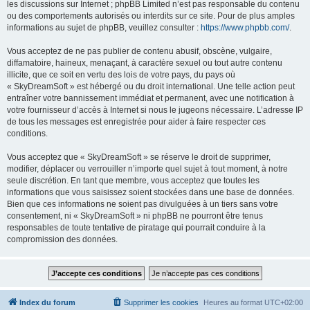
les discussions sur Internet ; phpBB Limited n’est pas responsable du contenu
ou des comportements autorisés ou interdits sur ce site. Pour de plus amples
informations au sujet de phpBB, veuillez consulter :
https://www.phpbb.com/
.
Vous acceptez de ne pas publier de contenu abusif, obscène, vulgaire,
diffamatoire, haineux, menaçant, à caractère sexuel ou tout autre contenu
illicite, que ce soit en vertu des lois de votre pays, du pays où
« SkyDreamSoft » est hébergé ou du droit international. Une telle action peut
entraîner votre bannissement immédiat et permanent, avec une notification à
votre fournisseur d’accès à Internet si nous le jugeons nécessaire. L’adresse IP
de tous les messages est enregistrée pour aider à faire respecter ces
conditions.
Vous acceptez que « SkyDreamSoft » se réserve le droit de supprimer,
modifier, déplacer ou verrouiller n’importe quel sujet à tout moment, à notre
seule discrétion. En tant que membre, vous acceptez que toutes les
informations que vous saisissez soient stockées dans une base de données.
Bien que ces informations ne soient pas divulguées à un tiers sans votre
consentement, ni « SkyDreamSoft » ni phpBB ne pourront être tenus
responsables de toute tentative de piratage qui pourrait conduire à la
compromission des données.
Index du forum
Supprimer les cookies
Heures au format
UTC+02:00