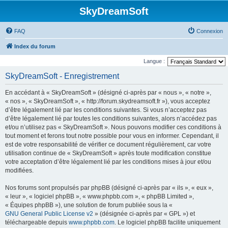
SkyDreamSoft
FAQ
Connexion
Index du forum
Langue :
SkyDreamSoft - Enregistrement
En accédant à « SkyDreamSoft » (désigné ci-après par « nous », « notre »,
« nos », « SkyDreamSoft », « http://forum.skydreamsoft.fr »), vous acceptez
d’être légalement lié par les conditions suivantes. Si vous n’acceptez pas
d’être légalement lié par toutes les conditions suivantes, alors n’accédez pas
et/ou n’utilisez pas « SkyDreamSoft ». Nous pouvons modifier ces conditions à
tout moment et ferons tout notre possible pour vous en informer. Cependant, il
est de votre responsabilité de vérifier ce document régulièrement, car votre
utilisation continue de « SkyDreamSoft » après toute modification constitue
votre acceptation d’être légalement lié par les conditions mises à jour et/ou
modifiées.
Nos forums sont propulsés par phpBB (désigné ci-après par « ils », « eux »,
« leur », « logiciel phpBB », « www.phpbb.com », « phpBB Limited »,
« Équipes phpBB »), une solution de forum publiée sous la «
GNU General Public License v2
» (désignée ci-après par « GPL ») et
téléchargeable depuis
www.phpbb.com
. Le logiciel phpBB facilite uniquement