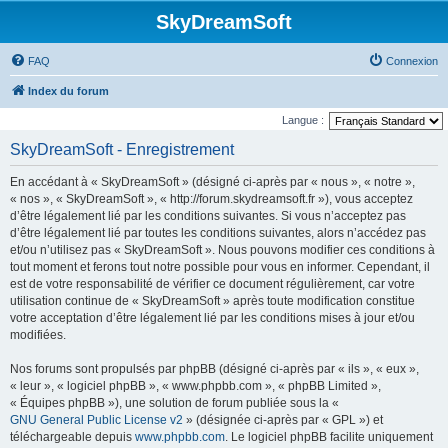
SkyDreamSoft
FAQ
Connexion
Index du forum
Langue :
SkyDreamSoft - Enregistrement
En accédant à « SkyDreamSoft » (désigné ci-après par « nous », « notre »,
« nos », « SkyDreamSoft », « http://forum.skydreamsoft.fr »), vous acceptez
d’être légalement lié par les conditions suivantes. Si vous n’acceptez pas
d’être légalement lié par toutes les conditions suivantes, alors n’accédez pas
et/ou n’utilisez pas « SkyDreamSoft ». Nous pouvons modifier ces conditions à
tout moment et ferons tout notre possible pour vous en informer. Cependant, il
est de votre responsabilité de vérifier ce document régulièrement, car votre
utilisation continue de « SkyDreamSoft » après toute modification constitue
votre acceptation d’être légalement lié par les conditions mises à jour et/ou
modifiées.
Nos forums sont propulsés par phpBB (désigné ci-après par « ils », « eux »,
« leur », « logiciel phpBB », « www.phpbb.com », « phpBB Limited »,
« Équipes phpBB »), une solution de forum publiée sous la «
GNU General Public License v2
» (désignée ci-après par « GPL ») et
téléchargeable depuis
www.phpbb.com
. Le logiciel phpBB facilite uniquement