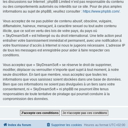
les discussions sur Internet ; phpBB Limited n’est pas responsable du contenu
ou des comportements autorisés ou interdits sur ce site. Pour de plus amples
informations au sujet de phpBB, veuillez consulter :
https://www.phpbb.com/
.
Vous acceptez de ne pas publier de contenu abusif, obscène, vulgaire,
diffamatoire, haineux, menaçant, à caractère sexuel ou tout autre contenu
illicite, que ce soit en vertu des lois de votre pays, du pays où
« SkyDreamSoft » est hébergé ou du droit international. Une telle action peut
entraîner votre bannissement immédiat et permanent, avec une notification à
votre fournisseur d’accès à Internet si nous le jugeons nécessaire. L’adresse IP
de tous les messages est enregistrée pour aider à faire respecter ces
conditions.
Vous acceptez que « SkyDreamSoft » se réserve le droit de supprimer,
modifier, déplacer ou verrouiller n’importe quel sujet à tout moment, à notre
seule discrétion. En tant que membre, vous acceptez que toutes les
informations que vous saisissez soient stockées dans une base de données.
Bien que ces informations ne soient pas divulguées à un tiers sans votre
consentement, ni « SkyDreamSoft » ni phpBB ne pourront être tenus
responsables de toute tentative de piratage qui pourrait conduire à la
compromission des données.
Index du forum
Supprimer les cookies
Heures au format
UTC+02:00