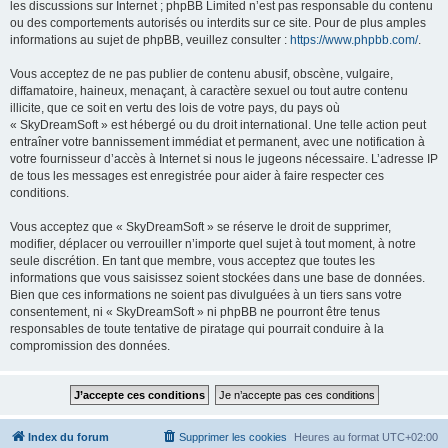
les discussions sur Internet ; phpBB Limited n’est pas responsable du contenu
ou des comportements autorisés ou interdits sur ce site. Pour de plus amples
informations au sujet de phpBB, veuillez consulter :
https://www.phpbb.com/
.
Vous acceptez de ne pas publier de contenu abusif, obscène, vulgaire,
diffamatoire, haineux, menaçant, à caractère sexuel ou tout autre contenu
illicite, que ce soit en vertu des lois de votre pays, du pays où
« SkyDreamSoft » est hébergé ou du droit international. Une telle action peut
entraîner votre bannissement immédiat et permanent, avec une notification à
votre fournisseur d’accès à Internet si nous le jugeons nécessaire. L’adresse IP
de tous les messages est enregistrée pour aider à faire respecter ces
conditions.
Vous acceptez que « SkyDreamSoft » se réserve le droit de supprimer,
modifier, déplacer ou verrouiller n’importe quel sujet à tout moment, à notre
seule discrétion. En tant que membre, vous acceptez que toutes les
informations que vous saisissez soient stockées dans une base de données.
Bien que ces informations ne soient pas divulguées à un tiers sans votre
consentement, ni « SkyDreamSoft » ni phpBB ne pourront être tenus
responsables de toute tentative de piratage qui pourrait conduire à la
compromission des données.
Index du forum
Supprimer les cookies
Heures au format
UTC+02:00