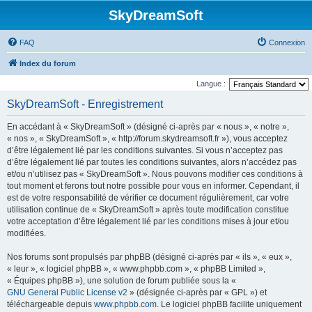
SkyDreamSoft
FAQ
Connexion
Index du forum
Langue :
SkyDreamSoft - Enregistrement
En accédant à « SkyDreamSoft » (désigné ci-après par « nous », « notre »,
« nos », « SkyDreamSoft », « http://forum.skydreamsoft.fr »), vous acceptez
d’être légalement lié par les conditions suivantes. Si vous n’acceptez pas
d’être légalement lié par toutes les conditions suivantes, alors n’accédez pas
et/ou n’utilisez pas « SkyDreamSoft ». Nous pouvons modifier ces conditions à
tout moment et ferons tout notre possible pour vous en informer. Cependant, il
est de votre responsabilité de vérifier ce document régulièrement, car votre
utilisation continue de « SkyDreamSoft » après toute modification constitue
votre acceptation d’être légalement lié par les conditions mises à jour et/ou
modifiées.
Nos forums sont propulsés par phpBB (désigné ci-après par « ils », « eux »,
« leur », « logiciel phpBB », « www.phpbb.com », « phpBB Limited »,
« Équipes phpBB »), une solution de forum publiée sous la «
GNU General Public License v2
» (désignée ci-après par « GPL ») et
téléchargeable depuis
www.phpbb.com
. Le logiciel phpBB facilite uniquement