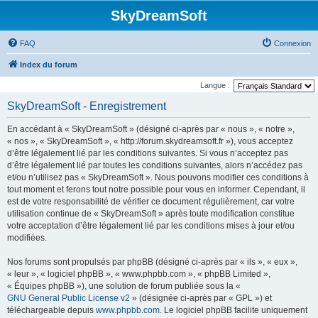
SkyDreamSoft
FAQ
Connexion
Index du forum
Langue :
SkyDreamSoft - Enregistrement
En accédant à « SkyDreamSoft » (désigné ci-après par « nous », « notre »,
« nos », « SkyDreamSoft », « http://forum.skydreamsoft.fr »), vous acceptez
d’être légalement lié par les conditions suivantes. Si vous n’acceptez pas
d’être légalement lié par toutes les conditions suivantes, alors n’accédez pas
et/ou n’utilisez pas « SkyDreamSoft ». Nous pouvons modifier ces conditions à
tout moment et ferons tout notre possible pour vous en informer. Cependant, il
est de votre responsabilité de vérifier ce document régulièrement, car votre
utilisation continue de « SkyDreamSoft » après toute modification constitue
votre acceptation d’être légalement lié par les conditions mises à jour et/ou
modifiées.
Nos forums sont propulsés par phpBB (désigné ci-après par « ils », « eux »,
« leur », « logiciel phpBB », « www.phpbb.com », « phpBB Limited »,
« Équipes phpBB »), une solution de forum publiée sous la «
GNU General Public License v2
» (désignée ci-après par « GPL ») et
téléchargeable depuis
www.phpbb.com
. Le logiciel phpBB facilite uniquement