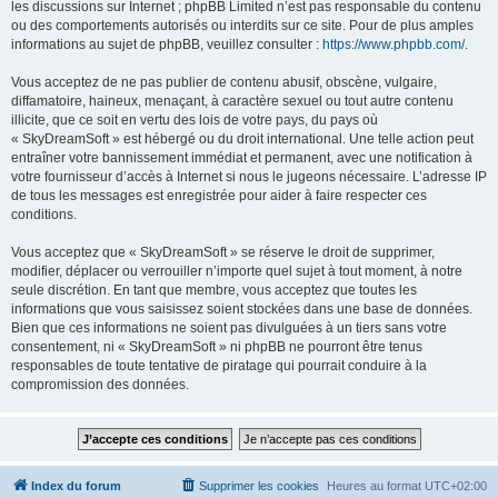
les discussions sur Internet ; phpBB Limited n’est pas responsable du contenu
ou des comportements autorisés ou interdits sur ce site. Pour de plus amples
informations au sujet de phpBB, veuillez consulter :
https://www.phpbb.com/
.
Vous acceptez de ne pas publier de contenu abusif, obscène, vulgaire,
diffamatoire, haineux, menaçant, à caractère sexuel ou tout autre contenu
illicite, que ce soit en vertu des lois de votre pays, du pays où
« SkyDreamSoft » est hébergé ou du droit international. Une telle action peut
entraîner votre bannissement immédiat et permanent, avec une notification à
votre fournisseur d’accès à Internet si nous le jugeons nécessaire. L’adresse IP
de tous les messages est enregistrée pour aider à faire respecter ces
conditions.
Vous acceptez que « SkyDreamSoft » se réserve le droit de supprimer,
modifier, déplacer ou verrouiller n’importe quel sujet à tout moment, à notre
seule discrétion. En tant que membre, vous acceptez que toutes les
informations que vous saisissez soient stockées dans une base de données.
Bien que ces informations ne soient pas divulguées à un tiers sans votre
consentement, ni « SkyDreamSoft » ni phpBB ne pourront être tenus
responsables de toute tentative de piratage qui pourrait conduire à la
compromission des données.
Index du forum
Supprimer les cookies
Heures au format
UTC+02:00