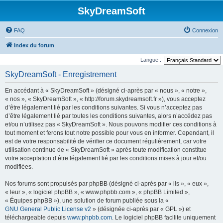
SkyDreamSoft
FAQ
Connexion
Index du forum
Langue :
SkyDreamSoft - Enregistrement
En accédant à « SkyDreamSoft » (désigné ci-après par « nous », « notre »,
« nos », « SkyDreamSoft », « http://forum.skydreamsoft.fr »), vous acceptez
d’être légalement lié par les conditions suivantes. Si vous n’acceptez pas
d’être légalement lié par toutes les conditions suivantes, alors n’accédez pas
et/ou n’utilisez pas « SkyDreamSoft ». Nous pouvons modifier ces conditions à
tout moment et ferons tout notre possible pour vous en informer. Cependant, il
est de votre responsabilité de vérifier ce document régulièrement, car votre
utilisation continue de « SkyDreamSoft » après toute modification constitue
votre acceptation d’être légalement lié par les conditions mises à jour et/ou
modifiées.
Nos forums sont propulsés par phpBB (désigné ci-après par « ils », « eux »,
« leur », « logiciel phpBB », « www.phpbb.com », « phpBB Limited »,
« Équipes phpBB »), une solution de forum publiée sous la «
GNU General Public License v2
» (désignée ci-après par « GPL ») et
téléchargeable depuis
www.phpbb.com
. Le logiciel phpBB facilite uniquement