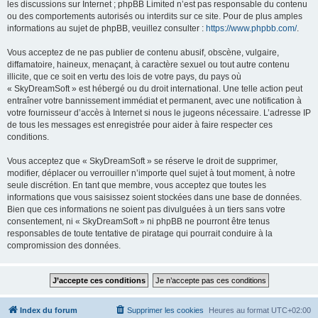
les discussions sur Internet ; phpBB Limited n’est pas responsable du contenu
ou des comportements autorisés ou interdits sur ce site. Pour de plus amples
informations au sujet de phpBB, veuillez consulter :
https://www.phpbb.com/
.
Vous acceptez de ne pas publier de contenu abusif, obscène, vulgaire,
diffamatoire, haineux, menaçant, à caractère sexuel ou tout autre contenu
illicite, que ce soit en vertu des lois de votre pays, du pays où
« SkyDreamSoft » est hébergé ou du droit international. Une telle action peut
entraîner votre bannissement immédiat et permanent, avec une notification à
votre fournisseur d’accès à Internet si nous le jugeons nécessaire. L’adresse IP
de tous les messages est enregistrée pour aider à faire respecter ces
conditions.
Vous acceptez que « SkyDreamSoft » se réserve le droit de supprimer,
modifier, déplacer ou verrouiller n’importe quel sujet à tout moment, à notre
seule discrétion. En tant que membre, vous acceptez que toutes les
informations que vous saisissez soient stockées dans une base de données.
Bien que ces informations ne soient pas divulguées à un tiers sans votre
consentement, ni « SkyDreamSoft » ni phpBB ne pourront être tenus
responsables de toute tentative de piratage qui pourrait conduire à la
compromission des données.
Index du forum
Supprimer les cookies
Heures au format
UTC+02:00