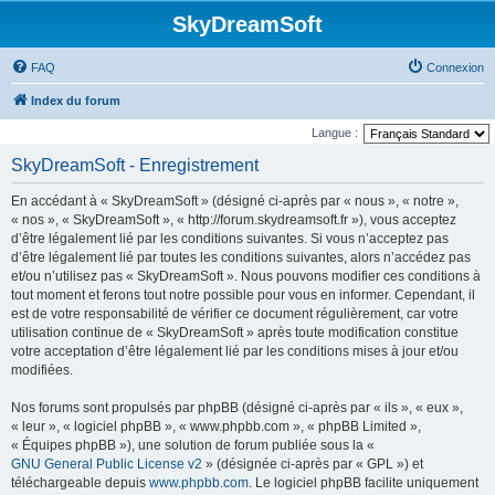
SkyDreamSoft
FAQ
Connexion
Index du forum
Langue :
SkyDreamSoft - Enregistrement
En accédant à « SkyDreamSoft » (désigné ci-après par « nous », « notre »,
« nos », « SkyDreamSoft », « http://forum.skydreamsoft.fr »), vous acceptez
d’être légalement lié par les conditions suivantes. Si vous n’acceptez pas
d’être légalement lié par toutes les conditions suivantes, alors n’accédez pas
et/ou n’utilisez pas « SkyDreamSoft ». Nous pouvons modifier ces conditions à
tout moment et ferons tout notre possible pour vous en informer. Cependant, il
est de votre responsabilité de vérifier ce document régulièrement, car votre
utilisation continue de « SkyDreamSoft » après toute modification constitue
votre acceptation d’être légalement lié par les conditions mises à jour et/ou
modifiées.
Nos forums sont propulsés par phpBB (désigné ci-après par « ils », « eux »,
« leur », « logiciel phpBB », « www.phpbb.com », « phpBB Limited »,
« Équipes phpBB »), une solution de forum publiée sous la «
GNU General Public License v2
» (désignée ci-après par « GPL ») et
téléchargeable depuis
www.phpbb.com
. Le logiciel phpBB facilite uniquement