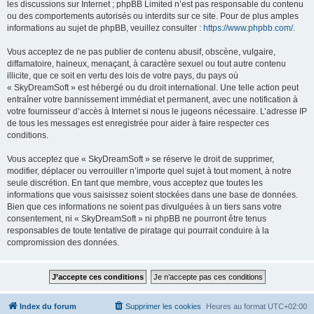
les discussions sur Internet ; phpBB Limited n’est pas responsable du contenu
ou des comportements autorisés ou interdits sur ce site. Pour de plus amples
informations au sujet de phpBB, veuillez consulter :
https://www.phpbb.com/
.
Vous acceptez de ne pas publier de contenu abusif, obscène, vulgaire,
diffamatoire, haineux, menaçant, à caractère sexuel ou tout autre contenu
illicite, que ce soit en vertu des lois de votre pays, du pays où
« SkyDreamSoft » est hébergé ou du droit international. Une telle action peut
entraîner votre bannissement immédiat et permanent, avec une notification à
votre fournisseur d’accès à Internet si nous le jugeons nécessaire. L’adresse IP
de tous les messages est enregistrée pour aider à faire respecter ces
conditions.
Vous acceptez que « SkyDreamSoft » se réserve le droit de supprimer,
modifier, déplacer ou verrouiller n’importe quel sujet à tout moment, à notre
seule discrétion. En tant que membre, vous acceptez que toutes les
informations que vous saisissez soient stockées dans une base de données.
Bien que ces informations ne soient pas divulguées à un tiers sans votre
consentement, ni « SkyDreamSoft » ni phpBB ne pourront être tenus
responsables de toute tentative de piratage qui pourrait conduire à la
compromission des données.
Index du forum
Supprimer les cookies
Heures au format
UTC+02:00