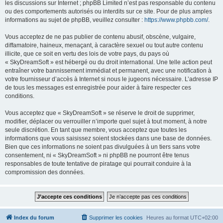
les discussions sur Internet ; phpBB Limited n’est pas responsable du contenu
ou des comportements autorisés ou interdits sur ce site. Pour de plus amples
informations au sujet de phpBB, veuillez consulter :
https://www.phpbb.com/
.
Vous acceptez de ne pas publier de contenu abusif, obscène, vulgaire,
diffamatoire, haineux, menaçant, à caractère sexuel ou tout autre contenu
illicite, que ce soit en vertu des lois de votre pays, du pays où
« SkyDreamSoft » est hébergé ou du droit international. Une telle action peut
entraîner votre bannissement immédiat et permanent, avec une notification à
votre fournisseur d’accès à Internet si nous le jugeons nécessaire. L’adresse IP
de tous les messages est enregistrée pour aider à faire respecter ces
conditions.
Vous acceptez que « SkyDreamSoft » se réserve le droit de supprimer,
modifier, déplacer ou verrouiller n’importe quel sujet à tout moment, à notre
seule discrétion. En tant que membre, vous acceptez que toutes les
informations que vous saisissez soient stockées dans une base de données.
Bien que ces informations ne soient pas divulguées à un tiers sans votre
consentement, ni « SkyDreamSoft » ni phpBB ne pourront être tenus
responsables de toute tentative de piratage qui pourrait conduire à la
compromission des données.
Index du forum
Supprimer les cookies
Heures au format
UTC+02:00