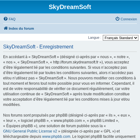
SkyDreamSoft
FAQ
Connexion
Index du forum
Langue :
SkyDreamSoft - Enregistrement
En accédant à « SkyDreamSoft » (désigné ci-après par « nous », « notre »,
« nos », « SkyDreamSoft », « http://forum.skydreamsoft.fr »), vous acceptez
d’être légalement lié par les conditions suivantes. Si vous n’acceptez pas
d’être légalement lié par toutes les conditions suivantes, alors n’accédez pas
et/ou n’utilisez pas « SkyDreamSoft ». Nous pouvons modifier ces conditions à
tout moment et ferons tout notre possible pour vous en informer. Cependant, il
est de votre responsabilité de vérifier ce document régulièrement, car votre
utilisation continue de « SkyDreamSoft » après toute modification constitue
votre acceptation d’être légalement lié par les conditions mises à jour et/ou
modifiées.
Nos forums sont propulsés par phpBB (désigné ci-après par « ils », « eux »,
« leur », « logiciel phpBB », « www.phpbb.com », « phpBB Limited »,
« Équipes phpBB »), une solution de forum publiée sous la «
GNU General Public License v2
» (désignée ci-après par « GPL ») et
téléchargeable depuis
www.phpbb.com
. Le logiciel phpBB facilite uniquement